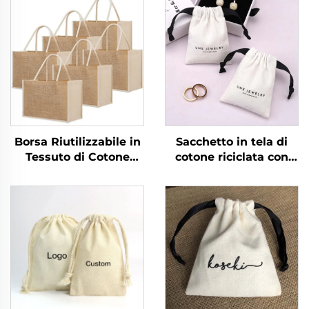
Borsa Riutilizzabile in
Sacchetto in tela di
Tessuto di Cotone
cotone riciclata con
Naturale, Pieghevole,
logo personalizzato
con Disegno
per riporre gioielli e
Personalizzato,
anelli, sacchetto
Organica e Sostenibile,
antipolvere di lusso
con Materiale in Juta,
con coulisse morbido
per la Spiaggia e la
riutilizzabile per
Spesa
promozioni