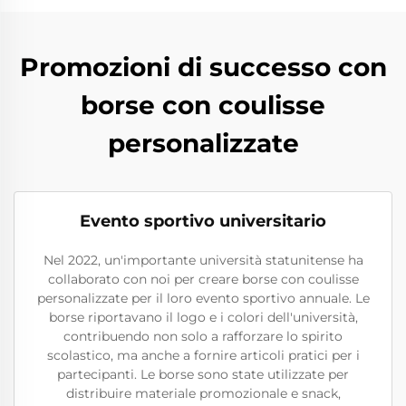
Promozioni di successo con
borse con coulisse
personalizzate
Evento sportivo universitario
Nel 2022, un'importante università statunitense ha
collaborato con noi per creare borse con coulisse
personalizzate per il loro evento sportivo annuale. Le
borse riportavano il logo e i colori dell'università,
contribuendo non solo a rafforzare lo spirito
scolastico, ma anche a fornire articoli pratici per i
partecipanti. Le borse sono state utilizzate per
distribuire materiale promozionale e snack,