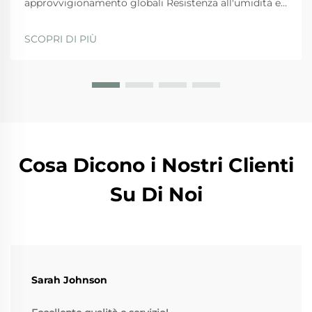
approvvigionamento globali Resistenza all'umidità e
integrità strutturale durante il trasporto
marittimo/aereo Le borse in juta sono naturalmente
SCOPRI DI PIÙ
resistenti all'umidità, il che le rende particolarmente
importanti per la spedizione internazionale, dove i
beni necessitano di protezione...
Cosa Dicono i Nostri Clienti
Su Di Noi
Sarah Johnson