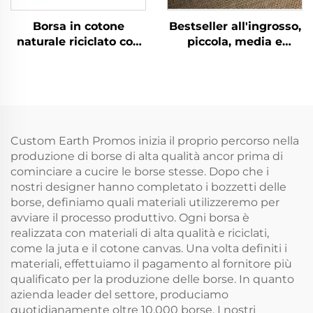
Borsa in cotone
Bestseller all'ingrosso,
naturale riciclato con
piccola, media e
cordiglio
grande borsa con
personalizzata, colore
cordiglio e logo
con logo
stampato
personalizzato, piccola
personalizzato,
borsa con doppio
sacchetto bianco per
cordino, tela bianca
confezione
Custom Earth Promos inizia il proprio percorso nella
semplice in mussola
produzione di borse di alta qualità ancor prima di
per riporre
cominciare a cucire le borse stesse. Dopo che i
nostri designer hanno completato i bozzetti delle
borse, definiamo quali materiali utilizzeremo per
avviare il processo produttivo. Ogni borsa è
realizzata con materiali di alta qualità e riciclati,
come la juta e il cotone canvas. Una volta definiti i
materiali, effettuiamo il pagamento al fornitore più
qualificato per la produzione delle borse. In quanto
azienda leader del settore, produciamo
quotidianamente oltre 10.000 borse. I nostri