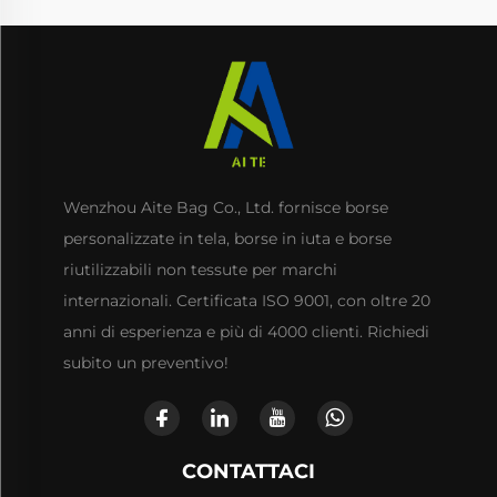
Wenzhou Aite Bag Co., Ltd. fornisce borse
personalizzate in tela, borse in iuta e borse
riutilizzabili non tessute per marchi
internazionali. Certificata ISO 9001, con oltre 20
anni di esperienza e più di 4000 clienti. Richiedi
subito un preventivo!
CONTATTACI