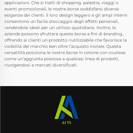
applicazioni. Che si tratti di shopping, palestra, viaggi o
eventi promozionali, le nostre borse soddisfano diverse
esigenze dei clienti. Il loro design leggero e gli ampi interni
consentono un facile stoccaggio degli effetti personali,
rendendole ideali per un utilizzo quotidiano. Inoltre, le
aziende possono sfruttare queste borse a fini di branding,
offrendo ai clienti un prodotto riutilizzabile che favorisce la
visibilità del marchio ben oltre l’acquisto iniziale. Questa
versatilità posiziona le nostre borse in cotone con coulisse
come un’aggiunta preziosa a qualsiasi linea di prodotti,
rivolgendosi a mercati diversificati.