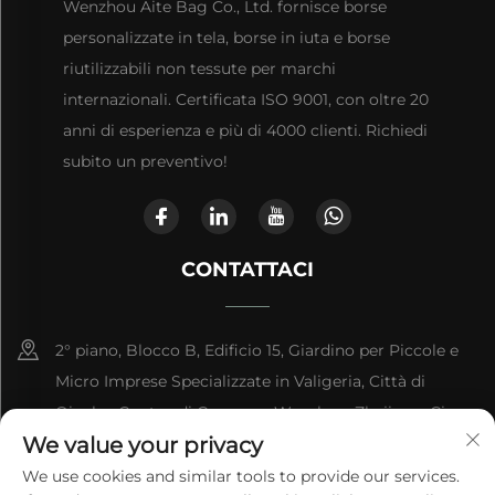
Wenzhou Aite Bag Co., Ltd. fornisce borse
personalizzate in tela, borse in iuta e borse
riutilizzabili non tessute per marchi
internazionali. Certificata ISO 9001, con oltre 20
anni di esperienza e più di 4000 clienti. Richiedi
subito un preventivo!
CONTATTACI
2° piano, Blocco B, Edificio 15, Giardino per Piccole e
Micro Imprese Specializzate in Valigeria, Città di
Qianku, Contea di Cangnan, Wenzhou, Zhejiang, Cina
We value your privacy
+86-13868363329
We use cookies and similar tools to provide our services.