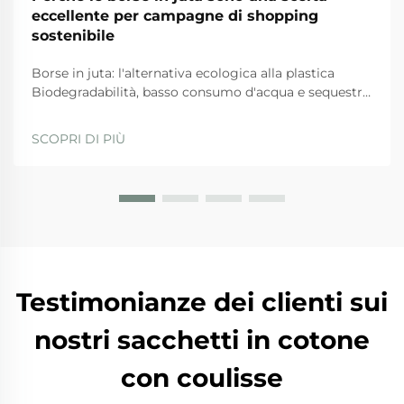
eccellente per campagne di shopping
sostenibile
Borse in juta: l'alternativa ecologica alla plastica
Biodegradabilità, basso consumo d'acqua e sequestro
del carbonio: come la juta supera le alternative
sintetiche Quando si tratta di opzioni ecologiche, le
SCOPRI DI PIÙ
borse in juta si distinguono per diversi motivi. Prima
di tutto, da...
Testimonianze dei clienti sui
nostri sacchetti in cotone
con coulisse