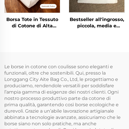
Borsa Tote in Tessuto
Bestseller all'ingrosso,
di Cotone di Alta
piccola, media e
Qualità con Logo
grande borsa con
Stampato
cordiglio e logo
Personalizzato,
stampato
Vendita all'Ingrosso,
personalizzato,
Riutilizzabile, con
sacchetto bianco per
Chiusura a Cerniera,
confezione
Le borse in cotone con coulisse sono eleganti e
Media, Borsa Regalo
funzionali, oltre che sostenibili. Qui, presso la
Pubblicitaria con
Longgang City Aite Bag Co., Ltd, le progettiamo e
Motivo a Lettere
produciamo, rendendole versatili per soddisfare
l’ampia gamma di esigenze dei nostri clienti. Ogni
nostro processo produttivo parte da cotone di
prima qualità, garantendo così borse ecologiche e
durevoli. Grazie a un’abile lavorazione artigianale
abbinata a tecnologie avanzate, assicuriamo che le
borse siano non solo pratiche, ma anche