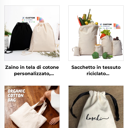
Zaino in tela di cotone
Sacchetto in tessuto
personalizzato,
riciclato
impermeabile, per
personalizzato di alta
viaggi all'aperto, uso
qualità in mussola con
casuale e sportivo con
coulisse, confezione in
cordino
tela di cotone con logo
personalizzato