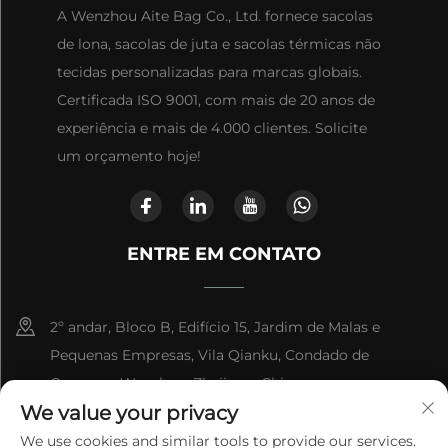
A Wenzhou Aite Bag Co., Ltd. fornece sacolas
de lona, sacolas de juta e sacolas térmicas não
tecidas personalizadas para marcas globais.
Certificada ISO 9001, com mais de 20 anos de
experiência e mais de 4.000 clientes. Solicite
um orçamento hoje!
ENTRE EM CONTATO
2º andar, Bloco B, Edifício 15, Jardim de Malas e
Pequenas Empresas, Vila Qianku, Condado de
Cangnan, Wenzhou, Zhejiang, China
We value your privacy
+86-13868363329
We use cookies and similar tools to provide our services.