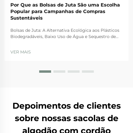
Por Que as Bolsas de Juta São uma Escolha
Popular para Campanhas de Compras
Sustentáveis
Bolsas de Juta: A Alternativa Ecológica aos Plásticos
Biodegradáveis, Baixo Uso de Água e Sequestro de
Carbono: Como a Juta Supera Alternativas Sintéticas
Quando se trata de opções amigas do ambiente, as
VER MAIS
bolsas de juta se destacam por várias razões. Em
primeiro lugar, uma vez que...
Depoimentos de clientes
sobre nossas sacolas de
algodão com cordão