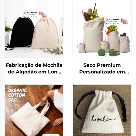
Fabricação de Mochila
Saco Premium
de Algodão em Lona
Personalizado em
Personalizada,
Tecido Reciclável de
Impermeável, para
Musselina com Cordão
Viagem ao Ar Livre,
de Ajuste, Embalagem
Casual, Esportiva com
em Algodão Canvas
Cordão
com Logotipo
Personalizado