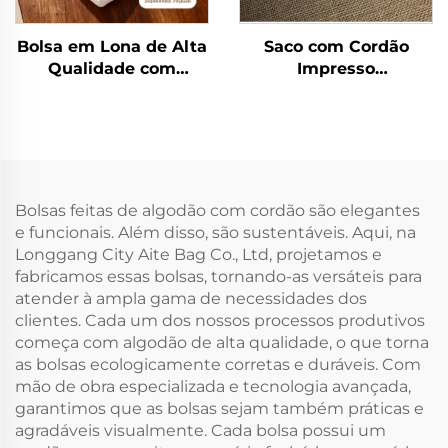
Bolsa em Lona de Alta
Saco com Cordão
Qualidade com
Impresso
Logotipo Impresso
Personalizado em
Personalizado,
Promoção Atacado
Atacado, Reutilizável,
Pequeno Médio
com Fechamento em
Grande Saco de
Zíper, Média, Bolsa
Embalagem Branco
Promocional com
Bolsas feitas de algodão com cordão são elegantes
Estampa de Letras
e funcionais. Além disso, são sustentáveis. Aqui, na
Longgang City Aite Bag Co., Ltd, projetamos e
fabricamos essas bolsas, tornando-as versáteis para
atender à ampla gama de necessidades dos
clientes. Cada um dos nossos processos produtivos
começa com algodão de alta qualidade, o que torna
as bolsas ecologicamente corretas e duráveis. Com
mão de obra especializada e tecnologia avançada,
garantimos que as bolsas sejam também práticas e
agradáveis visualmente. Cada bolsa possui um