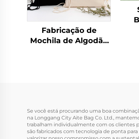
B
Fabricação de
Mochila de Algodão
Pers
em Lona
de
Personalizada,
Sac
Impermeável, para
Viagem ao Ar Livre,
E
Casual, Esportiva
Sa
com Cordão
Ju
Se você está procurando uma boa combinação 
na Longgang City Aite Bag Co. Ltd., mantemos
trabalham individualmente com os clientes p
são fabricados com tecnologia de ponta para
valorizar nosso compromisso com a sustentab