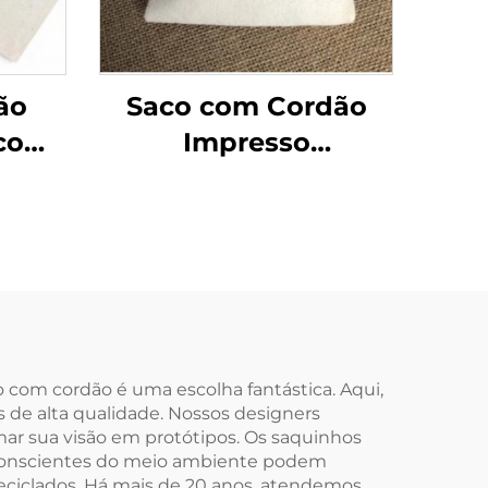
ão
Saco com Cordão
 com
Impresso
lado
Personalizado em
odão
Promoção Atacado
o
Pequeno Médio
m
Grande Saco de
nco
Embalagem Branco
rdão
 com cordão é uma escolha fantástica. Aqui,
 de alta qualidade. Nossos designers
mar sua visão em protótipos. Os saquinhos
s conscientes do meio ambiente podem
reciclados. Há mais de 20 anos, atendemos