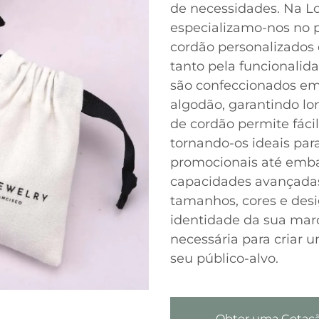
de necessidades. Na Lo
especializamo-nos no p
cordão personalizados 
tanto pela funcionalid
são confeccionados em 
algodão, garantindo lo
de cordão permite fáci
tornando-os ideais par
promocionais até emba
capacidades avançada
tamanhos, cores e desi
identidade da sua marc
necessária para criar 
seu público-alvo.
Obter uma Cotaç