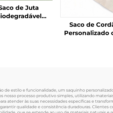
Saco de Juta
iodegradável
Atacado com
Saco de Cord
Impressão
Personalizado
onalizada Sacos
Logotipo Recic
 Linho Algodão
em Lona de Alg
ola de Presente
Natural Sac
para Jóias
Pequeno e
mbalagem de
Musseline Bra
bonete Saco de
Tecido com Co
ta com Cordão
Duplo
de estilo e funcionalidade, um saquinho personalizado
 nosso processo produtivo simples, utilizando materiais
ara atender às suas necessidades específicas e transfor
 garantir qualidade e consistência duradouras. Cliente
ilidade, que se estende ao uso de materiais naturais e 