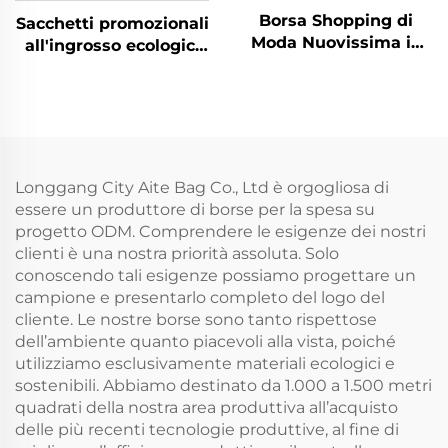
Borsa Shopping di
Sacchetti promozionali
Moda Nuovissima in
all'ingrosso ecologici
Vendita Calda con
riutilizzabili per la
Disegni Colorati di
spesa da donna, in
Alta Qualità, Borsa
iuta o sacco
Tote in Canvas
personalizzati con
Ecologica con
logo, confezionati per
Rivestimento, Logo
uso esterno
Longgang City Aite Bag Co., Ltd è orgogliosa di
Stampabile e Ideale
essere un produttore di borse per la spesa su
come Regalo
progetto ODM. Comprendere le esigenze dei nostri
clienti è una nostra priorità assoluta. Solo
conoscendo tali esigenze possiamo progettare un
campione e presentarlo completo del logo del
cliente. Le nostre borse sono tanto rispettose
dell’ambiente quanto piacevoli alla vista, poiché
utilizziamo esclusivamente materiali ecologici e
sostenibili. Abbiamo destinato da 1.000 a 1.500 metri
quadrati della nostra area produttiva all’acquisto
delle più recenti tecnologie produttive, al fine di