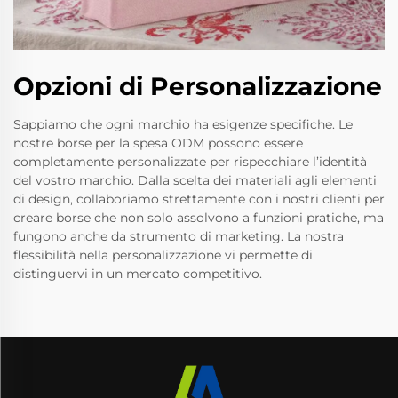
Opzioni di Personalizzazione
Sappiamo che ogni marchio ha esigenze specifiche. Le
nostre borse per la spesa ODM possono essere
completamente personalizzate per rispecchiare l’identità
del vostro marchio. Dalla scelta dei materiali agli elementi
di design, collaboriamo strettamente con i nostri clienti per
creare borse che non solo assolvono a funzioni pratiche, ma
fungono anche da strumento di marketing. La nostra
flessibilità nella personalizzazione vi permette di
distinguervi in un mercato competitivo.