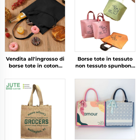
Vendita all'ingrosso di
Borse tote in tessuto
borse tote in cotone
non tessuto spunbond
canvas riciclato
con motivo
ecologiche non
personalizzato lettere
stampate
da Wenzhou, borse
personalizzabili con
per la spesa
logo stampato su
economiche in PP
misura
ecologiche e resistenti,
vendita all'ingrosso