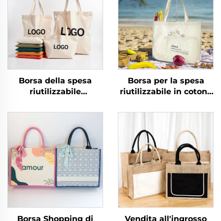
Borsa della spesa
Borsa per la spesa
riutilizzabile
riutilizzabile in cotone
personalizzata
ecologica color crema
all'ingrosso in tela con
beige nera vuota in
cerniera, borsa a mano
tela, borse tote lisce
con logo stampato a
con logo per donna, a
trasferimento termico
tracolla, per alimentari
e manico in corda con
motivo a lettere,
regalo
Borsa Shopping di
Vendita all'ingrosso