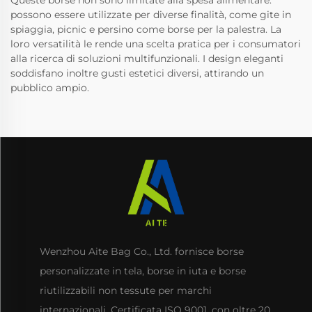
Queste borse non sono limitate alla spesa alimentare:
possono essere utilizzate per diverse finalità, come gite in
spiaggia, picnic e persino come borse per la palestra. La
loro versatilità le rende una scelta pratica per i consumatori
alla ricerca di soluzioni multifunzionali. I design eleganti
soddisfano inoltre gusti estetici diversi, attirando un
pubblico ampio.
Wenzhou Aite Bag Co., Ltd. fornisce borse
personalizzate in tela, borse in iuta e borse
riutilizzabili non tessute per marchi
internazionali. Certificata ISO 9001, con oltre 20