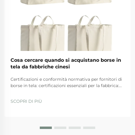
Cosa cercare quando si acquistano borse in
tela da fabbriche cinesi
Certificazioni e conformità normativa per fornitori di
borse in tela: certificazioni essenziali per la fabbrica:
ISO 9001, BSCI, GRS e SA8000 — ciò che
effettivamente garantiscono. Quando si valutano i
SCOPRI DI PIÙ
fornitori, le aziende dovrebbero privilegiare quelli
con...