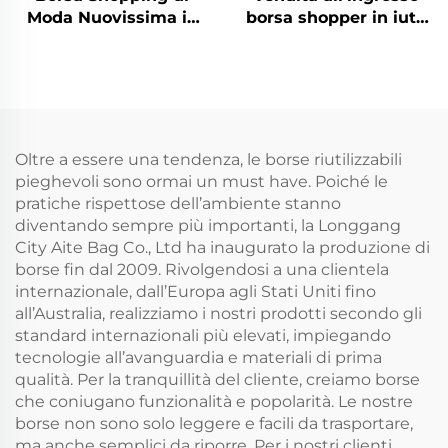
Moda Nuovissima in
borsa shopper in iuta
Vendita Calda con
grezza neutra, grande
Disegni Colorati di
borsa ecologica in juta
Alta Qualità, Borsa
naturale con stampa
Tote in Canvas
personalizzata e logo
Ecologica con
Rivestimento, Logo
Oltre a essere una tendenza, le borse riutilizzabili
Stampabile e Ideale
pieghevoli sono ormai un must have. Poiché le
come Regalo
pratiche rispettose dell’ambiente stanno
diventando sempre più importanti, la Longgang
City Aite Bag Co., Ltd ha inaugurato la produzione di
borse fin dal 2009. Rivolgendosi a una clientela
internazionale, dall’Europa agli Stati Uniti fino
all’Australia, realizziamo i nostri prodotti secondo gli
standard internazionali più elevati, impiegando
tecnologie all’avanguardia e materiali di prima
qualità. Per la tranquillità del cliente, creiamo borse
che coniugano funzionalità e popolarità. Le nostre
borse non sono solo leggere e facili da trasportare,
ma anche semplici da riporre. Per i nostri clienti,