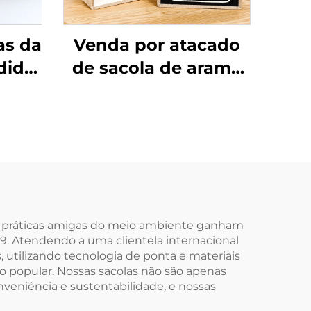
as da
Venda por atacado
dida
de sacola de arame
ade
cru lisa
s
personalizada,
 Tote
grande sacola
gica
ecológica de juta
to e
natural com logotipo
ável,
impresso
es
que práticas amigas do meio ambiente ganham
09. Atendendo a uma clientela internacional
 utilizando tecnologia de ponta e materiais
o popular. Nossas sacolas não são apenas
nveniência e sustentabilidade, e nossas