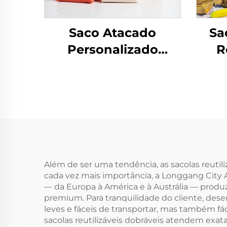
Saco Atacado
Sa
Personalizado
R
Reutilizável com
Al
Zíper, Sacola de Lona
Pret
com Logo Impresso
por Transferência
L
Térmica e Alça de
Mulh
Corda com Estampa
pa
de Letras, Ideal como
Além de ser uma tendência, as sacolas reuti
cada vez mais importância, a Longgang City Ai
Presente
— da Europa à América e à Austrália — produz
premium. Para tranquilidade do cliente, des
leves e fáceis de transportar, mas também fác
sacolas reutilizáveis dobráveis atendem exata