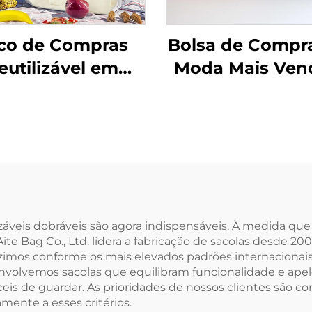
co de Compras
Bolsa de Compr
eutilizável em
Moda Mais Ven
godão Cru Bege
de Alta Qualid
o Liso Ecológico
com Design
em Tela com
Coloridos, Bolsa
ogotipo para
em Lona Ecoló
eres Sacos Tote
com Revestimen
ra Ombro para
Logo Personaliz
Mercado
com Present
lizáveis dobráveis são agora indispensáveis. À medida 
te Bag Co., Ltd. lidera a fabricação de sacolas desde 20
imos conforme os mais elevados padrões internacionais,
envolvemos sacolas que equilibram funcionalidade e apel
eis de guardar. As prioridades de nossos clientes são co
mente a esses critérios.