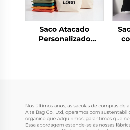
Saco Atacado
Sa
Personalizado
co
Reutilizável com
Logo
Zíper, Sacola de Lona
Sa
com Logo Impresso
Alg
por Transferência
Co
Térmica e Alça de
Corda com Estampa
de Letras, Ideal como
Nos últimos anos, as sacolas de compras de
Aite Bag Co., Ltd, operamos com sustentabil
Presente
orgânico que adquirimos; garantimos que nen
Essa abordagem estende-se às nossas fábrica