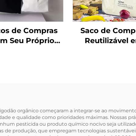
cos de Compras
Saco de Comp
m Seu Próprio
Reutilizável 
 Personalizado,
Algodão Cru B
cos de Lona em
Preto Liso Ecol
odão, Sacos de
em Tela co
mpras Vazados
Logotipo pa
em Lona
Mulheres Sacos
para Ombro p
Mercado
 algodão orgânico começaram a integrar-se ao movimen
idade e qualidade como prioridades máximas. Nossas prá
hum pesticida ou produto químico nocivo seja utilizado
s de produção, que empregam tecnologias sustentáveis 