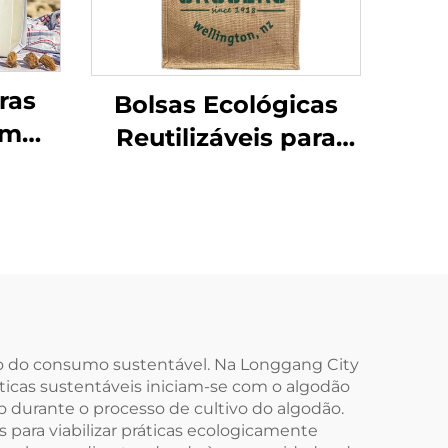
ras
Bolsas Ecológicas
em
Reutilizáveis para
ege
Promoção por
ógico
Atacado para
m
Mulheres,
ra
Personalizadas em
 Tote
Saco de Sisal ou Juta
ara
com Logotipo, para
Embalagem e Uso ao
to do consumo sustentável. Na Longgang City
ticas sustentáveis iniciam-se com o algodão
Ar Livre
 durante o processo de cultivo do algodão.
para viabilizar práticas ecologicamente