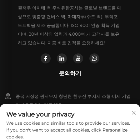
원저우 아이테 백 주식유한공사는 글로벌 브랜드를 대
상으로 맞춤형 캔버스 백, 마대자루(주트 백), 부직포
토트백을 제조·공급합니다. ISO 9001 인증 획득 기업
이며, 20년 이상의 업력과 4,000여 개 고객사를 보유
하고 있습니다. 지금 바로 견적을 요청하세요!
문의하기
중국 저장성 원저우시 창난현 천쿠진 루지지 소형·미세 기업
단지 B동 2층, 건물 15호
We value your privacy
+86-13868363329
We use cookies and similar tools to provide our services.
If you don't want to accept all cookies, click Personalize
[email protected]
cookies.