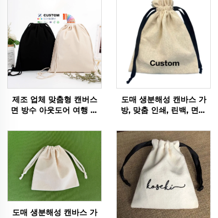
제조 업체 맞춤형 캔버스
도매 생분해성 캔바스 가
면 방수 아웃도어 여행 캐
방, 맞춤 인쇄, 린백, 면린
주얼 스포츠 드로스트링 백
넨, 주얼리 선물 자루, 비누
팩
포장용 끈 달린 캔바스 파
우치
도매 생분해성 캔바스 가