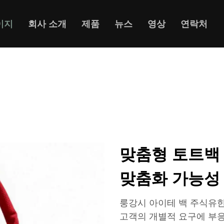
이지
회사 소개
제품
뉴스
영상
연락처
맞춤형 토트백
맞춤화 가능성
룽강시 아이테 백 주식유한공사(L
고객의 개별적 요구에 부