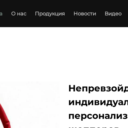
а
О нас
Продукция
Новости
Видео
Непревзойд
индивидуал
персонализ