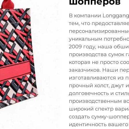
шопперов
В компании Longgang C
тем, что предоставл
персонализированны
уникальным потребно
2009 году, наша обши
производства сумок г
которая не просто со
заказчиков. Наши п
изготавливаются из 
прочный холст, джут и
долговечность и стил
производственным в
широкий спектр вари
создать сумку-шоппе
идентичность вашего