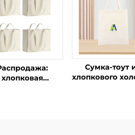
Сумка-тоут 
Распродажа:
хлопкового хол
хлопковая
шелка с
дивидуальная
многоцветн
ка из полотна с
печатью, бол
апечатанным
многоразов
отипом, сумка-
сумка через п
 для покупок из