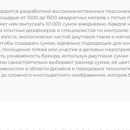
из ПВХ для пок
кового полотна
с логотипом,
td гордится разработкой высококачественных персон
щадью от 1000 до 1500 квадратных метров с пятью
подарок
ет нам выпускать 10 000 сумок ежедневно. Каждое 
х опытных дизайнеров и специалистов по контролю
холста, экологически чистой джутовой ткани и мягк
 чтобы создавать сумки, идеально подходящие для к
, посещение пляжа или участие в деловых мероприя
ть узнаваемость бренда, используя джутовые сумки 
ки самостоятельно выбирают размер сумки, её цвет
ожностям в области дизайна и передовым технологи
 до сложного многоцветного изображения, которое 