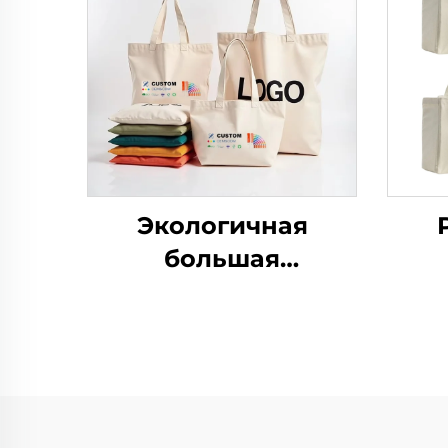
Экологичная
большая
вместительная
ин
сумка-тоут из
сум
холста, сумки-
н
шопперы, пляжная
лог
сумка для покупок,
тоут