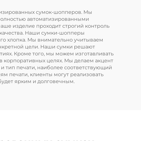
упок
логотипом
 в
ализированных сумок-шопперов. Мы
 полностью автоматизированными
наше изделие проходит строгий контроль
 качества. Наши сумки-шопперы
ого хлопка. Мы внимательно учитываем
онкретной цели. Наши сумки решают
тиях. Кроме того, мы можем изготавливать
в корпоративных целях. Мы делаем акцент
 и тип печати, наиболее соответствующий
ям печати, клиенты могут реализовать
будет ярким и долговечным.