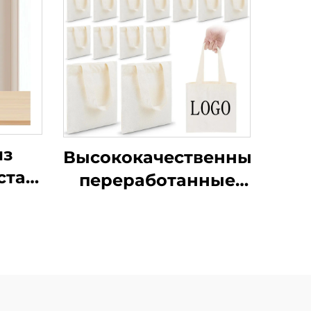
из
Высококачественные
ста и
переработанные
экологически
ой
чистые наплечные
ьшая
сумки-шопперы из
ая
хлопкового полотна
лечо
с индивидуальным