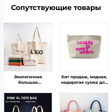
Сопутствующие товары
Экологичная
Хит продаж, модная,
большая
недорогая сумка для
вместительная
путешествий,
сумка-тоут из холста,
хранения, смены
сумки-шопперы,
вещей, карандашей,
пляжная сумка для
ключей,
покупок, прочная
переработанная