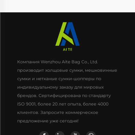
Компания Wenzhou Aite Bag Co., Ltd.
производит холщовые сумки, мешковинные
сумки и нетканые сумки-шопперы по
индивидуальному заказу для мировых
брендов. Сертифицирована по стандарту
ISO 9001, более 20 лет опыта, более 4000
клиентов. Запросите коммерческое
предложение уже сегодня!