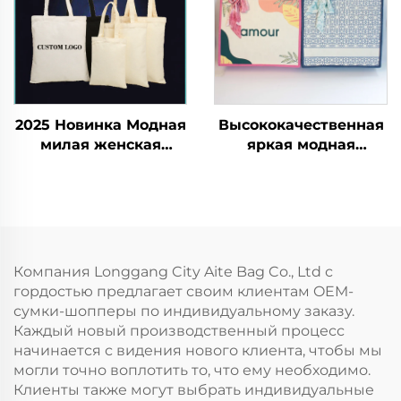
сумка-тоут
экосумка, косметички
с индивидуальным
логотипом, хлопковая
холщовая сумка с
застежкой-молнией
2025 Новинка Модная
Высококачественная
милая женская
яркая модная
сумка-канва с
расцветка, лидер
рисунком
продаж, новейшая
персонажей Гиика
модная сумка-
Воу Эйтт с
шоппер, экологичная
двусторонним
ламинация из
принтом большая
холщовой ткани,
Компания Longgang City Aite Bag Co., Ltd с
вместительность
сумка-тоут с
гордостью предлагает своим клиентам OEM-
возможностью
сумки-шопперы по индивидуальному заказу.
нанесения логотипа и
Каждый новый производственный процесс
подарками
начинается с видения нового клиента, чтобы мы
могли точно воплотить то, что ему необходимо.
Клиенты также могут выбрать индивидуальные