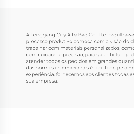
durável
Ec
Co
Per
A Longgang City Aite Bag Co., Ltd. orgulha-s
processo produtivo começa com a visão do c
de 
trabalhar com materiais personalizados, como
com cuidado e precisão, para garantir longa
atender todos os pedidos em grandes quan
das normas internacionais é facilitado pela 
experiência, fornecemos aos clientes todas 
sua empresa.