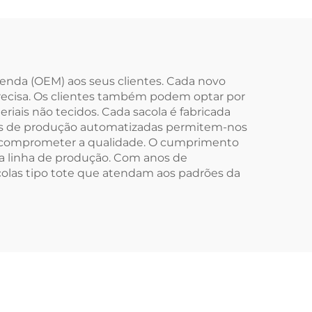
a em
em Lona Ecológica
s com
com Revestimento e
dade
Logo Personalizável,
com Presentes
menda (OEM) aos seus clientes. Cada novo
recisa. Os clientes também podem optar por
riais não tecidos. Cada sacola é fabricada
nhas de produção automatizadas permitem-nos
 comprometer a qualidade. O cumprimento
ela linha de produção. Com anos de
colas tipo tote que atendam aos padrões da