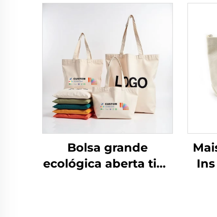
Bolsa grande
Mai
ecológica aberta tipo
Ins
tote, bolsas de lona,
A
bolsa de praia e
Tro
compras, bolsa tote
Re