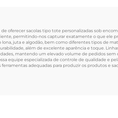
ológica Bolsas
Eight Estampad
sméticas com
Ambos os Lado
Logotipo
Grande Capaci
sonalizado Bolsa
e de oferecer sacolas tipo tote personalizadas sob enco
liente, permitindo-nos capturar exatamente o que ele p
Lona de Algodão
 lona, juta e algodão, bem como diferentes tipos de mate
com Zíper
 durabilidade, além de excelente aparência e toque. Li
tidades, mantendo um elevado volume de pedidos sem
nossa equipe especializada de controle de qualidade e p
as ferramentas adequadas para produzir os produtos e sa