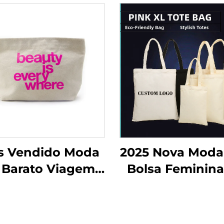
s Vendido Moda
2025 Nova Moda
 Barato Viagem
Bolsa Feminin
rmazenamento
Lona com Est
co Chave Caneta
de Desenh
ciclável Bolsa
Animado Giika