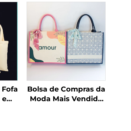
 Fofa
Bolsa de Compras da
a em
Moda Mais Vendida
ampa
de Alta Qualidade
o
com Designs
 Wow
Coloridos, Bolsa Tote