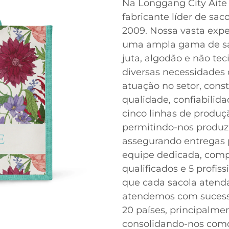
Na Longgang City Aite
fabricante líder de sa
2009. Nossa vasta expe
uma ampla gama de sac
juta, algodão e não t
diversas necessidades 
atuação no setor, con
qualidade, confiabilida
cinco linhas de produ
permitindo-nos produzir
assegurando entregas p
equipe dedicada, comp
qualificados e 5 profis
que cada sacola atenda
atendemos com sucesso
20 países, principalme
consolidando-nos como