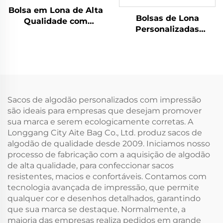
Bolsa em Lona de Alta
Bolsas de Lona
Qualidade com
Personalizadas
Logotipo Impresso
Atacado com Design
Personalizado,
de Flores, Estampa
Atacado, Reutilizável,
Floral Vintage com
com Fechamento em
Fivela Oculta e
Zíper, Média, Bolsa
Impressão por
Promocional com
Transferência Térmica
Estampa de Letras
Sacos de algodão personalizados com impressão
para Presente
são ideais para empresas que desejam promover
sua marca e serem ecologicamente corretas. A
Longgang City Aite Bag Co., Ltd. produz sacos de
algodão de qualidade desde 2009. Iniciamos nosso
processo de fabricação com a aquisição de algodão
de alta qualidade, para confeccionar sacos
resistentes, macios e confortáveis. Contamos com
tecnologia avançada de impressão, que permite
qualquer cor e desenhos detalhados, garantindo
que sua marca se destaque. Normalmente, a
maioria das empresas realiza pedidos em grande