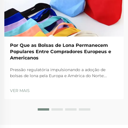
Por Que as Bolsas de Lona Permanecem
Populares Entre Compradores Europeus e
Americanos
Pressão regulatória impulsionando a adoção de
bolsas de lona pela Europa e América do Norte:
Proibições da UE sobre plásticos descartáveis e o
Plano de Ação para a Economia Circular. As rígidas
VER MAIS
regulamentações da UE estão realmente levando as
empresas a adotarem bolsas de lona nos dias atuais.
A Diretiva sobre Plásticos de Uso Único...