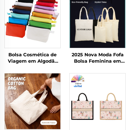
Bolsa Cosmética de
2025 Nova Moda Fofa
Viagem em Algodão
Bolsa Feminina em
Canvas com Logotipo
Lona com Estampa de
Personalizado,
Desenho Animado
Ecologicamente
Giika Wow Eight
Correta,
Estampada em Ambos
Compartimento
os Lados com Grande
Dobrável com Zíper
Capacidade
para Armazenamento,
Inclui Presentes