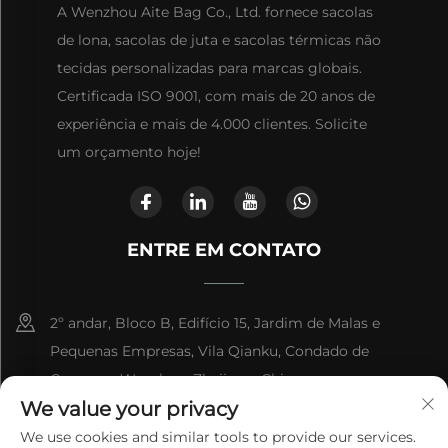
A Wenzhou Aite Bag Co., Ltd. fornece sacolas
de lona, sacolas de juta e sacolas térmicas não
tecidas personalizadas para marcas globais.
Certificada ISO 9001, com mais de 20 anos de
experiência e mais de 4.000 clientes. Solicite
um orçamento hoje!
ENTRE EM CONTATO
2º andar, Bloco B, Edifício 15, Jardim de Malas e
Pequenas Empresas, Vila Qianku, Condado de
Cangnan, Wenzhou, Zhejiang, China
We value your privacy
+86-13868363329
We use cookies and similar tools to provide our services.