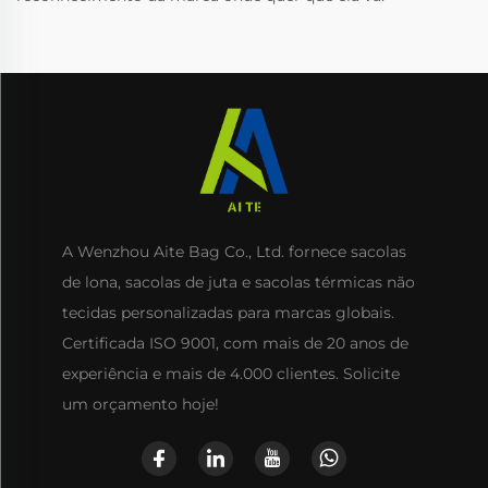
A Wenzhou Aite Bag Co., Ltd. fornece sacolas
de lona, sacolas de juta e sacolas térmicas não
tecidas personalizadas para marcas globais.
Certificada ISO 9001, com mais de 20 anos de
experiência e mais de 4.000 clientes. Solicite
um orçamento hoje!