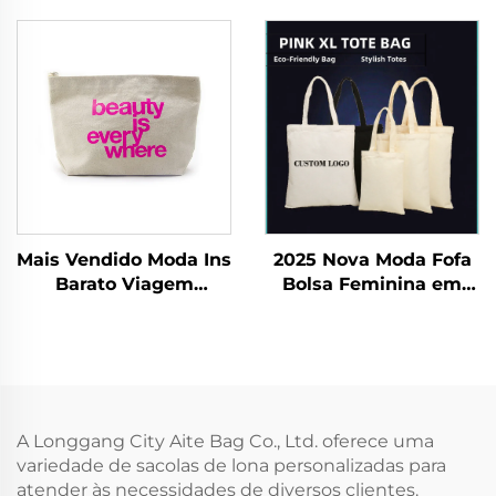
de praia e compras,
Personalizado,
bolsa tote durável
Ecologicamente
Correta,
Compartimento
Dobrável com Zíper
para Armazenamento,
Inclui Presentes
Mais Vendido Moda Ins
2025 Nova Moda Fofa
Barato Viagem
Bolsa Feminina em
Armazenamento Troco
Lona com Estampa de
Chave Caneta
Desenho Animado
Reciclável Bolsa
Giika Wow Eight
Ecológica Bolsas
Estampada em Ambos
Cosméticas com
os Lados com Grande
Logotipo
Capacidade
A Longgang City Aite Bag Co., Ltd. oferece uma
Personalizado Bolsa
variedade de sacolas de lona personalizadas para
de Lona de Algodão
atender às necessidades de diversos clientes.