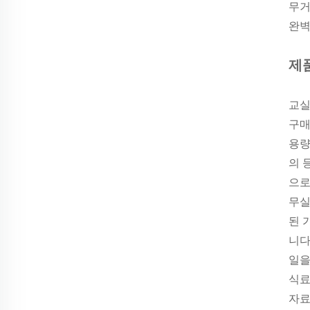
무거
완벽
제
교실
구매
용량
의 
으로
무실
된 
니다
일을
식료
자료