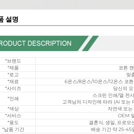
품 설명
*브랜드
*제품
코튼 
*로고
맞
*재료
6온스/8온스/10온스/12온스 코
*사이즈
당신의 요
스크린 인쇄/열 전사
*인쇄
고객님의 디자인에 따라 (AI 또는
*색상
자연색 또는
*서비스
OEM 
*용도
결혼식, 생일, 프로모션,
*납품 기간
배송 기간 약 25-45