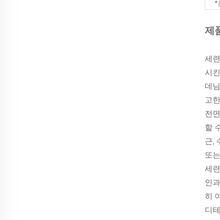
제
세련
시킨
데님
고한
전면
할 
근,
또는
세련
인과
히 
디테