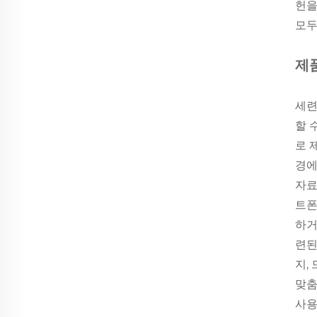
헌을
모두
제
세련
할 
로 
경에
자료
트폰
하거
련된
지,
맞춤
사용