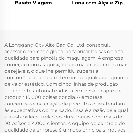
Barato Viagem
Lona com Alça e Zíper
Armazenamento Troco
com Padrão de Letras
Chave Caneta
para Compras,
Reciclável Bolsa
Artesanato DIY,
Ecológica Bolsas
Transferência Térmica,
Cosméticas com
Cosméticos,
Logotipo
Maquiagem,
A Longgang City Aite Bag Co., Ltd. conseguiu
Personalizado Bolsa
Artesanato e
acessar o mercado global ao fabricar bolsas de alta
de Lona de Algodão
Presentes
qualidade para pincéis de maquiagem. A empresa
com Zíper
começou com a aquisição das matérias-primas mais
desejáveis, o que lhe permitiu superar a
concorrência tanto em termos de qualidade quanto
de valor estético. Com cinco linhas de produção
totalmente automatizadas, a empresa é capaz de
produzir 10.000 bolsas por dia. A empresa
concentra-se na criação de produtos que atendam
às expectativas do mercado. Essa é a razão pela qual
ela estabeleceu relações duradouras com mais de
20 países e 4.000 clientes. A equipe de controle de
qualidade da empresa é um dos principais motivos