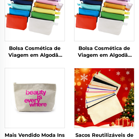
Bolsa Cosmética de
Bolsa Cosmética de
Viagem em Algodão
Viagem em Algodão
Canvas com Logotipo
Canvas com Logotipo
Personalizado,
Personalizado,
Ecologicamente
Ecologicamente
Correta,
Correta,
Compartimento
Compartimento
Dobrável com Zíper
Dobrável com Zíper
para Armazenamento,
para Armazenamento,
Inclui Presentes
Inclui Presentes
Mais Vendido Moda Ins
Sacos Reutilizáveis de