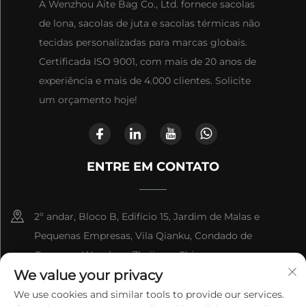
A Wenzhou Aite Bag Co., Ltd. fornece sacolas
de lona, sacolas de juta e sacolas térmicas não
tecidas personalizadas para marcas globais.
Certificada ISO 9001, com mais de 20 anos de
experiência e mais de 4.000 clientes. Solicite
um orçamento hoje!
ENTRE EM CONTATO
2º andar, Bloco B, Edifício 15, Jardim de Malas e
Pequenas Empresas, Vila Qianku, Condado de
Cangnan, Wenzhou, Zhejiang, China
We value your privacy
+86-13868363329
We use cookies and similar tools to provide our services.