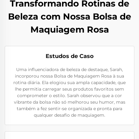
Transformando Rotinas de
Beleza com Nossa Bolsa de
Maquiagem Rosa
Estudos de Caso
Uma influenciadora de beleza de destaque, Sarah,
incorporou nossa Bolsa de Maquiagem Rosa à sua
rotina diária. Ela elogiou sua ampla capacidade, que
lhe permitia carregar seus produtos favoritos sem
comprometer o estilo. Sarah observou que a cor
vibrante da bolsa não só melhorou seu humor, mas
também a fez sentir-se organizada e pronta para
qualquer desafio de maquiagem.