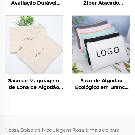
Avaliação Durável
Zíper Atacado
Multicor Sacola de
Personalizado para
Maquiagem em Lona
Maquiagem Saco de
Reciclada com
Algodão Saco de
Fechamento em Zíper
Cosméticos Textura
Padrão de Letras
Dourada Zíper com
Promocional Atacado
Logotipo
Cosmético
Personalizado
Saco de Maquiagem
Saco de Algodão
de Lona de Algodão
Ecológico em Branco
Ecológico Atacado
com Zíper
com Zíper, Bolsa de
Personalizado Saco de
Acessórios de Dupla
Maquiagem Saco
Face, Bolsa de
Simples de Lona de
Cosméticos com
Algodão para
Padrão Personalizado
Cosméticos com
Nossa Bolsa de Maquiagem Rosa é mais do que
Logotipo