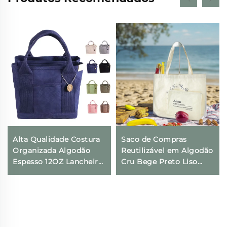
Alta Qualidade Costura
Saco de Compras
Organizada Algodão
Reutilizável em Algodão
Espesso 12OZ Lancheira
Cru Bege Preto Liso
Saco Ecológico
Ecológico em Tela com
Reciclável com
Logotipo para Mulheres
Logotipo Personalizado
Sacos Tote para Ombro
Bolsa de Lona em
para Mercado
Algodão