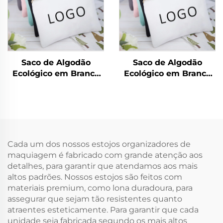
para Armazenamento,
Personalizado Bolsa
Inclui Presentes
de Lona de Algodão
com Zíper
Saco de Algodão
Saco de Algodão
Ecológico em Branco
Ecológico em Branco
com Zíper
com Zíper
Personalizado Saco de
Personalizado Saco de
Maquiagem Saco
Maquiagem Saco
Simples de Lona de
Simples de Lona de
Algodão para
Algodão para
Cosméticos com
Cosméticos com
Cada um dos nossos estojos organizadores de
Logotipo
Logotipo
maquiagem é fabricado com grande atenção aos
detalhes, para garantir que atendamos aos mais
altos padrões. Nossos estojos são feitos com
materiais premium, como lona duradoura, para
assegurar que sejam tão resistentes quanto
atraentes esteticamente. Para garantir que cada
unidade seja fabricada segundo os mais altos