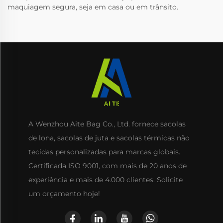
maquiagem segura, seja em casa ou em trânsito.
A Wenzhou Aite Bag Co., Ltd. fornece sacolas
de lona, sacolas de juta e sacolas térmicas não
tecidas personalizadas para marcas globais.
Certificada ISO 9001, com mais de 20 anos de
experiência e mais de 4.000 clientes. Solicite
um orçamento hoje!