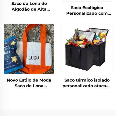
Saco de Lona de
Saco Ecológico
Algodão de Alta
Personalizado com
Qualidade com Alça
Logotipo em Lona de
de Corda, Alça de
Algodão Impermeável,
Ombro, Tamanho
com Cordão, Padrões
Médio, com Estampa
da Moda, Solução
de Letras Moderna e
Sustentável para
Transferência de
Compras
Logotipo
Personalizado
Novo Estilo de Moda
Saco térmico isolado
Saco de Lona
personalizado atacado
Ecológico para
com alumínio,
Mulheres, Saco de
reutilizável em tecido
Compras com Bolso,
não tecido
Saco de Algodão com
impermeável para
Sacos e Logotipo
entrega de alimentos,