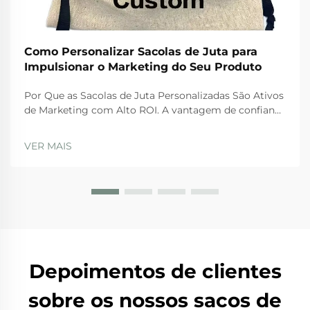
Como Personalizar Sacolas de Juta para
Impulsionar o Marketing do Seu Produto
Por Que as Sacolas de Juta Personalizadas São Ativos
de Marketing com Alto ROI. A vantagem de confiança
e visibilidade: como sacolas de juta transformam
consumidores em embaixadores da marca. Quando
VER MAIS
se trata de conquistar a confiança dos compradores,
as sacolas de juta personalizadas aproveitam
fortemente a sustentabilidade em grande escala. Ad...
Depoimentos de clientes
sobre os nossos sacos de