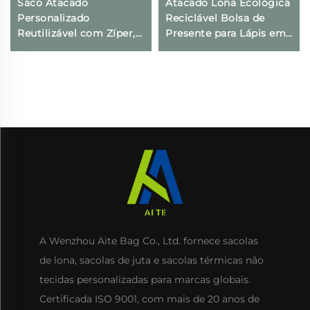
Saco Atacado
Atacado Lona Ecológica
Personalizado
Reciclável Bolsa de
Reutilizável com Zíper,
Presente para Lápis em
Sacola de Lona com
Lona Colorida Dobrável
Logo Impresso por
Viagem Maquiagem
Transferência Térmica e
Cosméticos Bolsas com
Alça de Corda com
Logotipo Personalizado
Estampa de Letras, Ideal
para Mulheres
como Presente
A Wenzhou Aite Bag Co., Ltd. fornece sacolas
de lona, sacolas de juta e sacolas térmicas não
tecidas personalizadas para marcas globais.
Certificada ISO 9001, com mais de 20 anos de