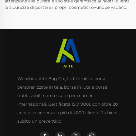
attenzione alla durata e allo stile garantisce ai nostri clienti
la sicurezza di portare i propri cosmetici ovunque vadano.
Wenzhou Aite Bag Co., Ltd. fornisce borse
personalizzate in tela, borse in iuta e borse
riutilizzabili non tessute per marchi
internazionali. Certificata ISO 9001, con oltre 20
anni di esperienza e più di 4000 clienti. Richiedi
subito un preventivo!