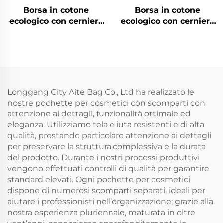
Borsa in cotone
Borsa in cotone
ecologico con cerniera
ecologico con cerniera
personalizzabile, borse
personalizzabile, borse
per il trucco in tela di
per il trucco in tela di
cotone semplice, borsa
cotone semplice, borsa
per cosmetici in tela di
per cosmetici in tela di
cotone liscia con logo
cotone liscia con logo
Longgang City Aite Bag Co., Ltd ha realizzato le
nostre pochette per cosmetici con scomparti con
attenzione ai dettagli, funzionalità ottimale ed
eleganza. Utilizziamo tela e iuta resistenti e di alta
qualità, prestando particolare attenzione ai dettagli
per preservare la struttura complessiva e la durata
del prodotto. Durante i nostri processi produttivi
vengono effettuati controlli di qualità per garantire
standard elevati. Ogni pochette per cosmetici
dispone di numerosi scomparti separati, ideali per
aiutare i professionisti nell’organizzazione; grazie alla
nostra esperienza pluriennale, maturata in oltre