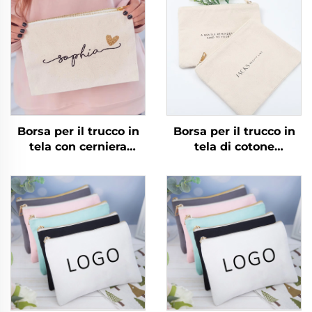
Borsa per il trucco in
Borsa per il trucco in
tela con cerniera
tela di cotone
personalizzata
ecologico con cerniera,
all'ingrosso, borse in
all'ingrosso, con tasca
cotone, borsa per
accessorio doppia
cosmetici con texture
faccia, borsa per
dorata e cerniera con
cosmetici con motivo
logo personalizzato
personalizzato