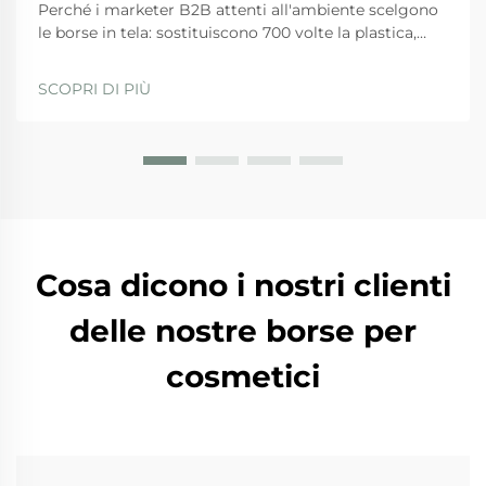
Perché i marketer B2B attenti all'ambiente scelgono
le borse in tela: sostituiscono 700 volte la plastica,
costo di $3–$7 ogni 1.000 impressioni e intenzione
d'acquisto del 27% più elevata. Aumenta la credibilità
SCOPRI DI PIÙ
ESG — scarica la guida basata sui dati.
Cosa dicono i nostri clienti
delle nostre borse per
cosmetici