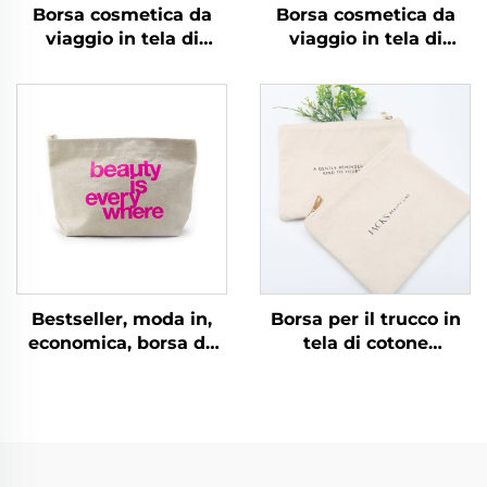
Borsa cosmetica da
Borsa cosmetica da
viaggio in tela di
viaggio in tela di
cotone con logo
cotone con logo
personalizzato, pratica
personalizzato, pratica
pochette ecologica
pochette ecologica
pieghevole con
pieghevole con
chiusura lampo per
chiusura lampo per
riporre trucchi, inclusa
riporre trucchi, inclusa
come omaggio
come omaggio
Bestseller, moda in,
Borsa per il trucco in
economica, borsa da
tela di cotone
viaggio riutilizzabile
ecologico con cerniera,
per riporre oggetti,
all'ingrosso, con tasca
portachiavi, penne,
accessorio doppia
cosmetici, borsa
faccia, borsa per
ecologica riciclata con
cosmetici con motivo
logo personalizzato in
personalizzato