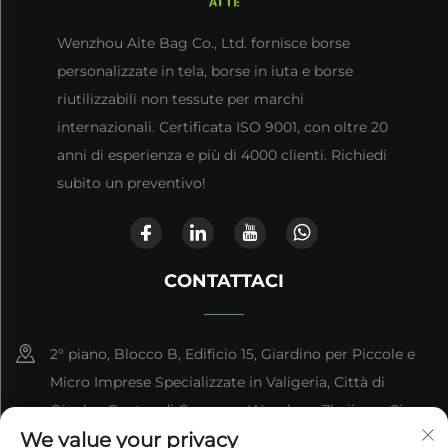
Wenzhou Aite Bag Co., Ltd. fornisce borse
personalizzate in tela, borse in iuta e borse
riutilizzabili non tessute per marchi
internazionali. Certificata ISO 9001, con oltre 20
anni di esperienza e più di 4000 clienti. Richiedi
subito un preventivo!
CONTATTACI
2° piano, Blocco B, Edificio 15, Giardino per Piccole e
Micro Imprese Specializzate in Valigeria, Città di
Qianku, Contea di Cangnan, Wenzhou, Zhejiang, Cina
We value your privacy