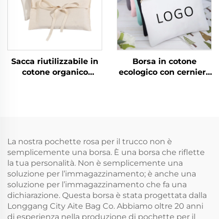
Sacca riutilizzabile in
Borsa in cotone
cotone organico
ecologico con cerniera
riciclato per
personalizzabile, borse
confezione regalo
per il trucco in tela di
donna, sacchetto
cotone semplice, borsa
antipolvere di lusso
per cosmetici in tela di
bianco per gioielli e
cotone liscia con logo
cosmetici
La nostra pochette rosa per il trucco non è
semplicemente una borsa. È una borsa che riflette
la tua personalità. Non è semplicemente una
soluzione per l’immagazzinamento; è anche una
soluzione per l’immagazzinamento che fa una
dichiarazione. Questa borsa è stata progettata dalla
Longgang City Aite Bag Co. Abbiamo oltre 20 anni
di esperienza nella produzione di pochette per il