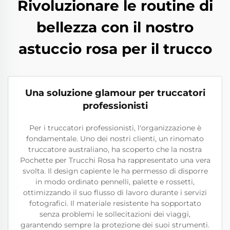
Rivoluzionare le routine di
bellezza con il nostro
astuccio rosa per il trucco
Una soluzione glamour per truccatori
professionisti
Per i truccatori professionisti, l'organizzazione è
fondamentale. Uno dei nostri clienti, un rinomato
truccatore australiano, ha scoperto che la nostra
Pochette per Trucchi Rosa ha rappresentato una vera
svolta. Il design capiente le ha permesso di disporre
in modo ordinato pennelli, palette e rossetti,
ottimizzando il suo flusso di lavoro durante i servizi
fotografici. Il materiale resistente ha sopportato
senza problemi le sollecitazioni dei viaggi,
garantendo sempre la protezione dei suoi strumenti.