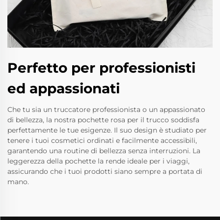
Perfetto per professionisti
ed appassionati
Che tu sia un truccatore professionista o un appassionato
di bellezza, la nostra pochette rosa per il trucco soddisfa
perfettamente le tue esigenze. Il suo design è studiato per
tenere i tuoi cosmetici ordinati e facilmente accessibili,
garantendo una routine di bellezza senza interruzioni. La
leggerezza della pochette la rende ideale per i viaggi,
assicurando che i tuoi prodotti siano sempre a portata di
mano.