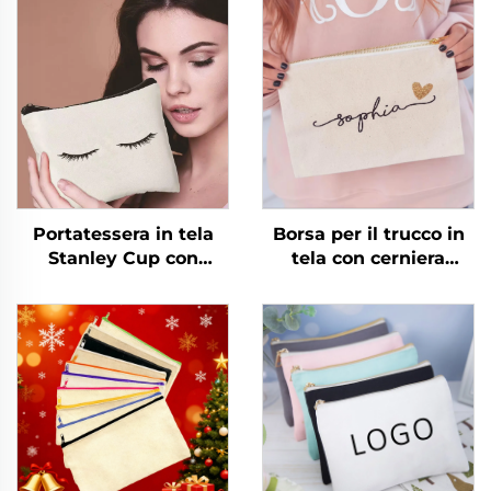
Portatessera in tela
Borsa per il trucco in
Stanley Cup con
tela con cerniera
astuccio cosmetico
personalizzata
personalizzato con
all'ingrosso, borse in
iniziali e portachiavi,
cotone, borsa per
chiusura aperta, per
cosmetici con texture
viaggio, per donna,
dorata e cerniera con
damigella d'onore,
logo personalizzato
giovane