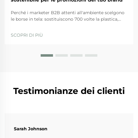
Perché i marketer B2B attenti all'ambiente scelgono
le borse in tela: sostituiscono 700 volte la plastica,
costo di $3–$7 ogni 1.000 impressioni e intenzione
d'acquisto del 27% più elevata. Aumenta la credibilità
SCOPRI DI PIÙ
ESG — scarica la guida basata sui dati.
Testimonianze dei clienti
Sarah Johnson