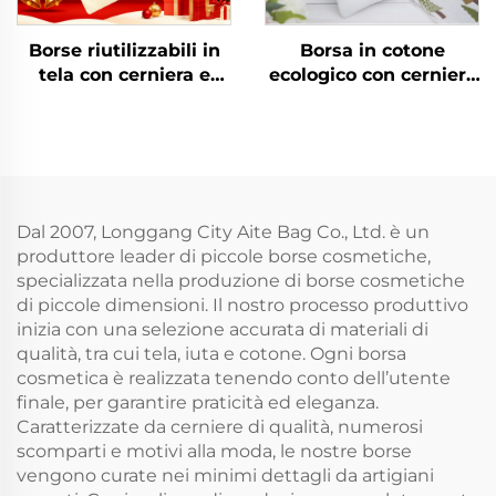
Borse riutilizzabili in
Borsa in cotone
tela con cerniera e
ecologico con cerniera
manico, con motivo a
personalizzabile, borse
lettere, per spesa, fai-
per il trucco in tela di
da-te, trasferimento di
cotone semplice, borsa
calore, trucco, regali
per cosmetici in tela di
artigianali
cotone liscia con logo
Dal 2007, Longgang City Aite Bag Co., Ltd. è un
produttore leader di piccole borse cosmetiche,
specializzata nella produzione di borse cosmetiche
di piccole dimensioni. Il nostro processo produttivo
inizia con una selezione accurata di materiali di
qualità, tra cui tela, iuta e cotone. Ogni borsa
cosmetica è realizzata tenendo conto dell’utente
finale, per garantire praticità ed eleganza.
Caratterizzate da cerniere di qualità, numerosi
scomparti e motivi alla moda, le nostre borse
vengono curate nei minimi dettagli da artigiani