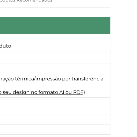
duto
mação térmica/impressão por transferência
o seu design no formato AI ou PDF)