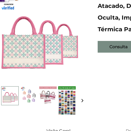
Atacado, D
Oculta, Im
Térmica P
Consulta
Visão Geral
P