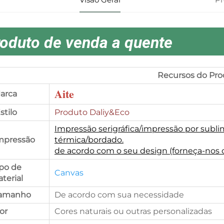
oduto de venda a quente
Recursos do Pro
Aite
arca
Estilo
Produto Daliy&Eco
Impressão serigráfica/impressão por subli
mpressão
térmica/bordado.
de acordo com o seu design (forneça-nos 
ipo de
Canvas
terial
Tamanho
De acordo com sua necessidade
cor
Cores naturais ou outras personalizadas