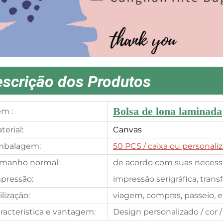
scrição dos Produtos
Bolsa de lona laminada
em :
terial:
Canvas
mbalagem:
50 PCS
/ caixa ou personali
manho normal:
de acordo com suas necess
pressão:
impressão serigráfica, tran
ilização:
viagem, compras, passeio, e
racterística e vantagem:
Design personalizado / cor /