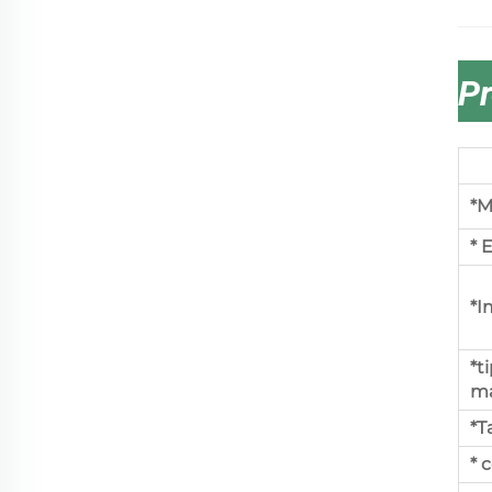
Pr
*M
* 
*I
*t
ma
*
* 