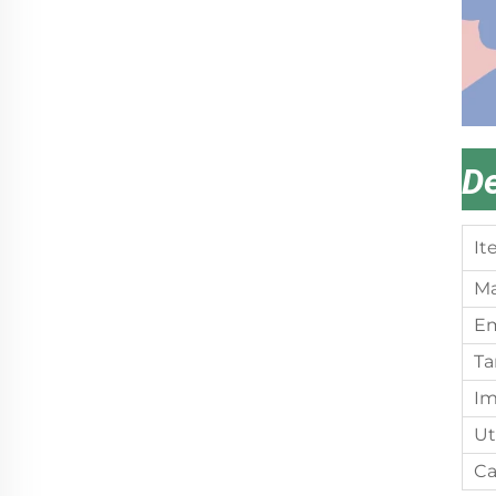
De
It
Ma
E
Ta
Im
Ut
Ca