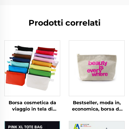
Prodotti correlati
Borsa cosmetica da
Bestseller, moda in,
viaggio in tela di
economica, borsa da
cotone con logo
viaggio riutilizzabile
personalizzato, pratica
per riporre oggetti,
pochette ecologica
portachiavi, penne,