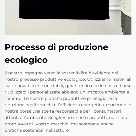
Processo di produzione
ecologico
Il nostro impegno verso la sostenibilità è evidente nel
nostro processo produttivo ecologico. Utilizziamo materiali
sia rinnovabili che riciclabili, garantendo che le nostre borse
riutilizzabili personalizzate abbiano un impatto ambientale
minimo. Le nostre pratiche produttive privilegiano la
riduzione degli sprechi e l’efficienza energetica, rendendo le
nostre borse una scelta responsabile per i consumatori
attenti all’ambiente. Scegliendo i nostri prodotti, non solo
promuovete il vostro marchio, ma sostenete anche
pratiche sostenibili nel settore.