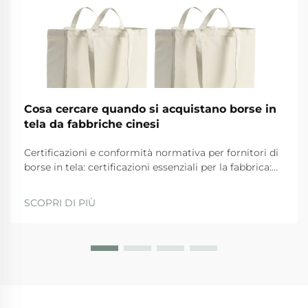
Cosa cercare quando si acquistano borse in
tela da fabbriche cinesi
Certificazioni e conformità normativa per fornitori di
borse in tela: certificazioni essenziali per la fabbrica:
ISO 9001, BSCI, GRS e SA8000 — ciò che
effettivamente garantiscono. Quando si valutano i
SCOPRI DI PIÙ
fornitori, le aziende dovrebbero privilegiare quelli
con...