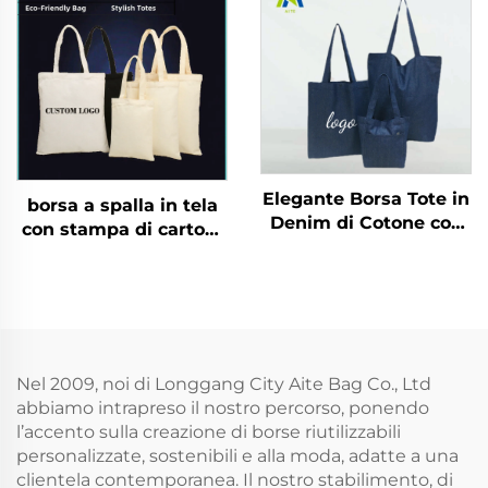
pieghevole con
cosmetici, borsa
chiusura lampo per
ecologica riciclata con
riporre trucchi, inclusa
logo personalizzato in
come omaggio
tela di cotone con
cerniera
Elegante Borsa Tote in
borsa a spalla in tela
Denim di Cotone con
con stampa di cartoni
Grande Capacità,
animati carini alla
Borsa a Spalla in
moda 2025 per donna
Canvas di Qualità per
Giika Wow Eight
Studenti e Uso
stampata su entrambi
Professionale, Ideale
i lati ad alta capacità
per Portare Libri e
Nel 2009, noi di Longgang City Aite Bag Co., Ltd
Come Regalo
abbiamo intrapreso il nostro percorso, ponendo
l’accento sulla creazione di borse riutilizzabili
personalizzate, sostenibili e alla moda, adatte a una
clientela contemporanea. Il nostro stabilimento, di