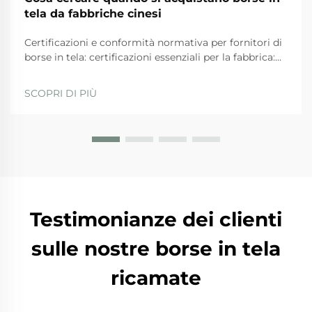
tela da fabbriche cinesi
Certificazioni e conformità normativa per fornitori di
borse in tela: certificazioni essenziali per la fabbrica:
ISO 9001, BSCI, GRS e SA8000 — ciò che
effettivamente garantiscono. Quando si valutano i
SCOPRI DI PIÙ
fornitori, le aziende dovrebbero privilegiare quelli
con...
Testimonianze dei clienti
sulle nostre borse in tela
ricamate