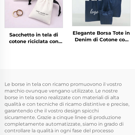
freddo e ghiacciato
come omaggio
Elegante Borsa Tote in
Sacchetto in tela di
Denim di Cotone con
cotone riciclata con
Grande Capacità,
logo personalizzato
Borsa a Spalla in
per riporre gioielli e
Canvas di Qualità per
anelli, sacchetto
Studenti e Uso
antipolvere di lusso
Professionale, Ideale
con coulisse morbido
per Portare Libri e
riutilizzabile per
Le borse in tela con ricamo promuovono il vostro
Come Regalo
promozioni
marchio ovunque vengano utilizzate. Le nostre
borse in tela sono realizzate con materiali di alta
qualità e con tecniche di ricamo distintive e precise,
garantendo che il vostro design spicchi
sicuramente. Grazie a cinque linee di produzione
completamente automatizzate, siamo in grado di
controllare la qualità in ogni fase del processo