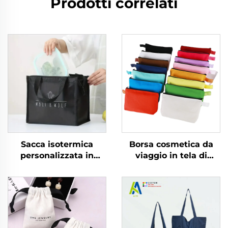
Prodotti correlati
Sacca isotermica
Borsa cosmetica da
personalizzata in
viaggio in tela di
alluminio isolante
cotone con logo
riutilizzabile in tessuto
personalizzato, pratica
non tessuto
pochette ecologica
impermeabile per
pieghevole con
consegna cibo in
chiusura lampo per
grosso mantiene
riporre trucchi, inclusa