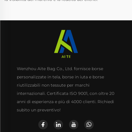
Wenzhou Aite Bag Co., Ltd. fornisce borse
personalizzate in tela, borse in iuta e borse
riutilizzabili non tessute per marchi
internazionali. Certificata ISO 9001, con oltre 20
anni di esperienza e più di 4000 clienti. Richiedi
subito un preventivo!