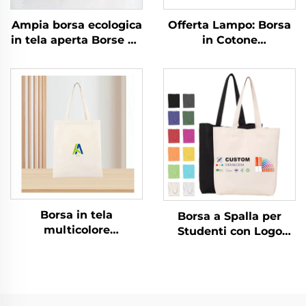
Ampia borsa ecologica
Offerta Lampo: Borsa
in tela aperta Borse da
in Cotone
spiaggia e shopping
Personalizzata in
Borsa resistente
Canvas con Logo
Stampato, Borsa Tote
per la Spesa in Cotone
Canvas
Borsa in tela
Borsa a Spalla per
multicolore
Studenti con Logo
personalizzata in
Personalizzato
cotone e seta, grande,
Stampato, Borsa in
riutilizzabile, in PVC, a
Tessuto di Cotone alla
spalla, borsa per lo
Moda, Stile Fashion,
shopping con logo,