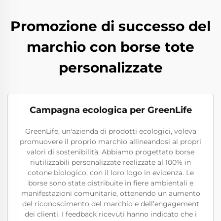
Promozione di successo del
marchio con borse tote
personalizzate
Campagna ecologica per GreenLife
GreenLife, un'azienda di prodotti ecologici, voleva
promuovere il proprio marchio allineandosi ai propri
valori di sostenibilità. Abbiamo progettato borse
riutilizzabili personalizzate realizzate al 100% in
cotone biologico, con il loro logo in evidenza. Le
borse sono state distribuite in fiere ambientali e
manifestazioni comunitarie, ottenendo un aumento
del riconoscimento del marchio e dell’engagement
dei clienti. I feedback ricevuti hanno indicato che i