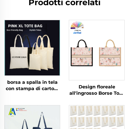
Prodotti correlati
borsa a spalla in tela
Design floreale
con stampa di cartoni
all'ingrosso Borse Tote
animati carini alla
in tela personalizzate
moda 2025 per donna
Design vintage
Giika Wow Eight
floreale con fibbia
stampata su entrambi
nascosta Stampa
i lati ad alta capacità
transfer termico come