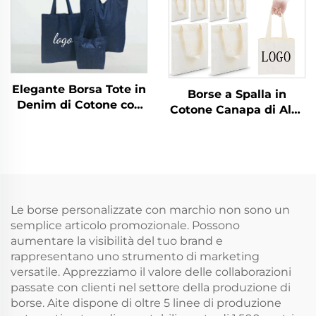
regalo
Elegante Borsa Tote in
Borse a Spalla in
Denim di Cotone con
Cotone Canapa di Alta
Grande Capacità,
Qualità Riciclabili ed
Borsa a Spalla in
Ecologiche con Logo
Canvas di Qualità per
Personalizzato
Studenti e Uso
Stampato
Professionale, Ideale
per Portare Libri e
Le borse personalizzate con marchio non sono un
Come Regalo
semplice articolo promozionale. Possono
aumentare la visibilità del tuo brand e
rappresentano uno strumento di marketing
versatile. Apprezziamo il valore delle collaborazioni
passate con clienti nel settore della produzione di
borse. Aite dispone di oltre 5 linee di produzione