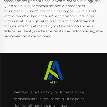
precisione per garantire che le vostre borse si distinguano.
Questo livello di personalizzazione vi consente di
comunicare in modo efficace il messaggio e i valori del
vostro marchio, lasciando un'impressione duratura sui
vostri clienti. I design su misura non solo potenziano il
riconoscimento del marchio, ma favoriscono anche la
fedeltà dei clienti, poiché i destinatari avvertono un legame
personale con il vostro brand.
Wenzhou Aite Bag Co., Ltd. fornisce borse
personalizzate in tela, borse in iuta e borse
riutilizzabili non tessute per marchi