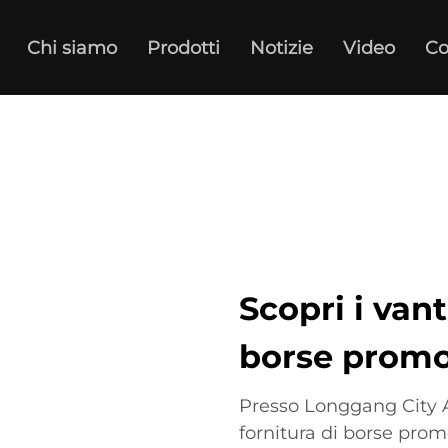
Chi siamo
Prodotti
Notizie
Video
Co
Scopri i van
borse promoz
Presso Longgang City Ai
fornitura di borse promo