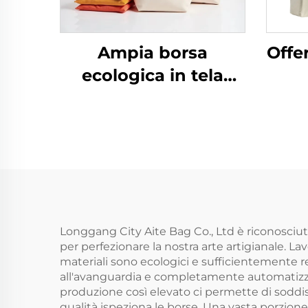
Ampia borsa
Offe
ecologica in tela
aperta Borse da
Pe
spiaggia e shopping
Ca
Borsa resistente
Stam
p
C
Longgang City Aite Bag Co., Ltd è riconosciu
per perfezionare la nostra arte artigianale. La
materiali sono ecologici e sufficientemente 
all'avanguardia e completamente automatizzate
produzione così elevato ci permette di soddis
qualità ispeziona le borse. Una vasta porzione d