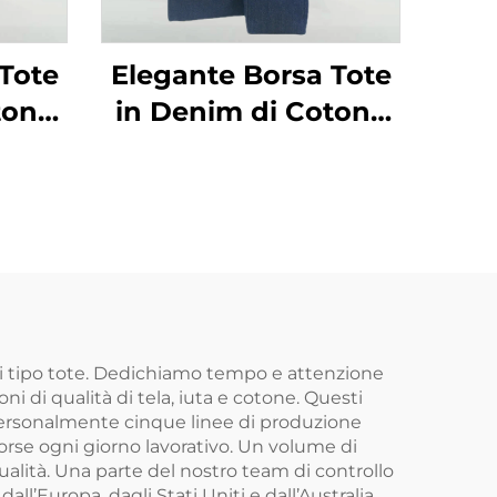
Tote
Elegante Borsa Tote
tone
in Denim di Cotone
cità,
con Grande Capacità,
 in
Borsa a Spalla in
à per
Canvas di Qualità per
so
Studenti e Uso
deale
Professionale, Ideale
ri e
per Portare Libri e
o
Come Regalo
li tipo tote. Dedichiamo tempo e attenzione
i di qualità di tela, iuta e cotone. Questi
 personalmente cinque linee di produzione
orse ogni giorno lavorativo. Un volume di
alità. Una parte del nostro team di controllo
ll’Europa, dagli Stati Uniti e dall’Australia.