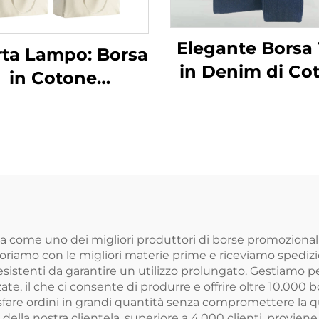
Elegante Borsa 
rta Lampo: Borsa
in Denim di Co
in Cotone
con Grande Capa
rsonalizzata in
Borsa a Spalla
nvas con Logo
Canvas di Qualit
pato, Borsa Tote
Studenti e U
er la Spesa in
Professionale, I
otone Canvas
per Portare Lib
Come Regal
ta come uno dei migliori produttori di borse promoziona
voriamo con le migliori materie prime e riceviamo spedizion
resistenti da garantire un utilizzo prolungato. Gestiamo
, il che ci consente di produrre e offrire oltre 10.000 b
fare ordini in grandi quantità senza compromettere la qu
ella nostra clientela, superiore a 4.000 clienti, proviene da