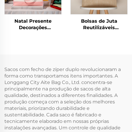
Natal Presente
Bolsas de Juta
Decorações
Reutilizáveis
Embalagem Lona
Recicláveis com Forro
Ombro Bolsa Tote
Impermeável e Zíper
Fecho com Zíper
com Alças para
Padrão de Letras Alto
Compras Artesanato
Valor Estético
Praia Casamento
Impermeável
Presentes de Dama de
Sacos com fecho de zíper duplo revolucionaram a
Honra
forma como transportamos itens importantes. A
Longgang City Aite Bag Co., Ltd. concentra-se
principalmente na produção de sacos de alta
qualidade, destinados a diferentes finalidades. A
produção começa com a seleção dos melhores
materiais, priorizando durabilidade e
sustentabilidade. Cada saco é fabricado e
tecnicamente elaborado em nossas próprias
instalações avançadas. Um controle de qualidade