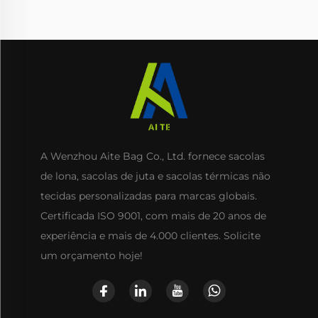
A Wenzhou Aite Bag Co., Ltd. fornece sacolas
de lona, sacolas de juta e sacolas térmicas não
tecidas personalizadas para marcas globais.
Certificada ISO 9001, com mais de 20 anos de
experiência e mais de 4.000 clientes. Solicite
um orçamento hoje!