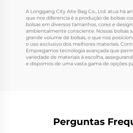
Compras e Comércio
Col
Exterior
Fec
A Longgang City Aite Bag Co., Ltd. atua há an
que nos diferencia é a produção de bolsas 
bolsas em diversos tamanhos, cores e desig
ambientalmente consciente. Nossas bolsas s
grande volume de bolsas, o que nos posicion
o uso exclusivo dos melhores materiais. Con
Empregamos tecnologia avançada que permit
variedade de materiais à escolha, assegura
e dispomos de uma vasta gama de opções para
Perguntas Frequ