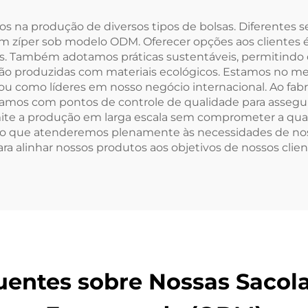
Tamanhos até
orido Lona com
Grande
ho de Correr em
os na produção de diversos tipos de bolsas. Diferentes s
com zíper sob modelo ODM. Oferecer opções aos cliente
Branco
ns. Também adotamos práticas sustentáveis, permitindo
ão produzidas com materiais ecológicos. Estamos no m
ou como líderes em nosso negócio internacional. Ao fabr
tamos com pontos de controle de qualidade para assegur
e a produção em larga escala sem comprometer a qual
ndo que atenderemos plenamente às necessidades de nos
 alinhar nossos produtos aos objetivos de nossos clien
entes sobre Nossas Sacol