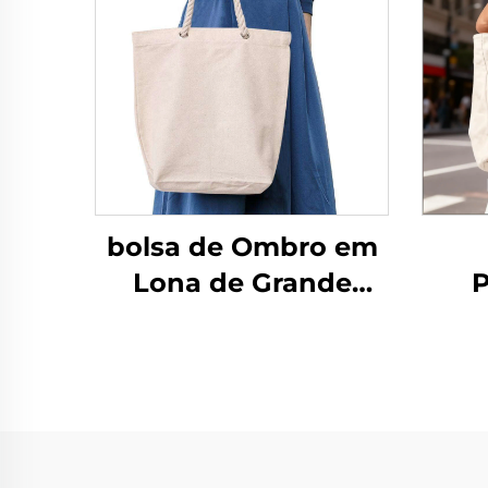
bolsa de Ombro em
Lona de Grande
P
Capacidade com
Dur
Estampa Feminina
Imp
2025, Fechamento
Cord
com Zíper, Bolsa
e H
Transversal para
M