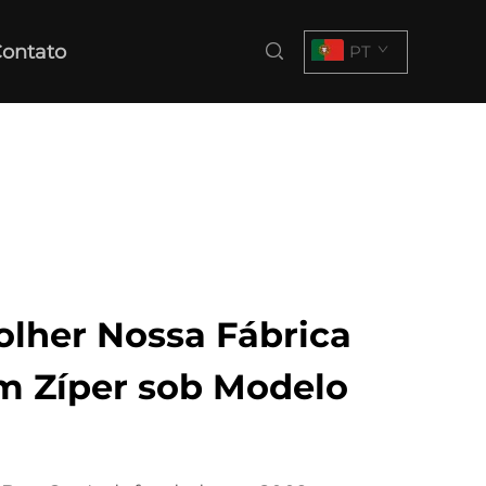
ontato
PT
olher Nossa Fábrica
m Zíper sob Modelo