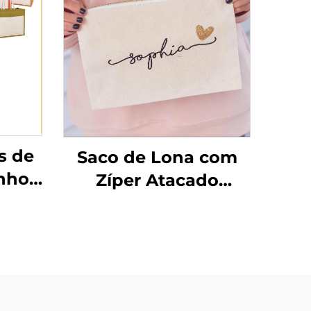
s de
Saco de Lona com
nho
Zíper Atacado
a
Personalizado para
 de
Maquiagem Saco de
a e
Algodão Saco de
er
Cosméticos Textura
em
Dourada Zíper com