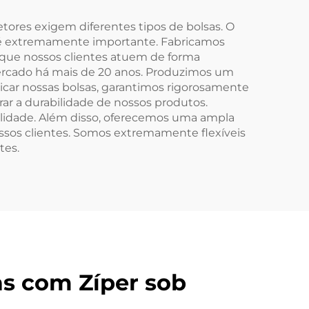
 o
Logotipo
Personalizado
etores exigem diferentes tipos de bolsas. O
s é extremamente importante. Fabricamos
 que nossos clientes atuem de forma
ercado há mais de 20 anos. Produzimos um
icar nossas bolsas, garantimos rigorosamente
ar a durabilidade de nossos produtos.
idade. Além disso, oferecemos uma ampla
sos clientes. Somos extremamente flexíveis
tes.
as com Zíper sob