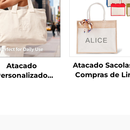
Atacado Sacola
Atacado
Compras de Li
ersonalizado
com Estamp
ável Sublimação
Personalizada
ressa Alças de
Letras com Alç
a para Senhoras
Fecho de Zíp
omens Tamanho
Ecológicas 
édio Algodão