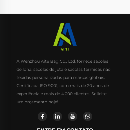
A Wenzhou Aite Bag Co., Ltd. fornece sacolas
de lona, sacolas de juta e sacolas térmicas não
tecidas personalizadas para marcas globais.
Certificada ISO 9001, com mais de 20 anos de
experiência e mais de 4.000 clientes. Solicite
um orçamento hoje!