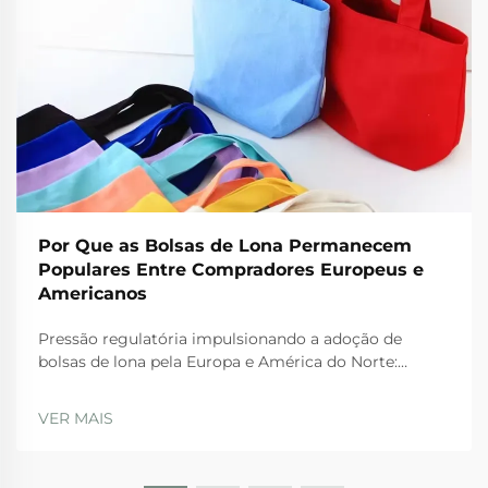
Por Que as Bolsas de Lona Permanecem
Populares Entre Compradores Europeus e
Americanos
Pressão regulatória impulsionando a adoção de
bolsas de lona pela Europa e América do Norte:
Proibições da UE sobre plásticos descartáveis e o
Plano de Ação para a Economia Circular. As rígidas
VER MAIS
regulamentações da UE estão realmente levando as
empresas a adotarem bolsas de lona nos dias atuais.
A Diretiva sobre Plásticos de Uso Único...