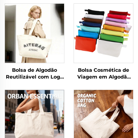
Bolsa de Algodão
Bolsa Cosmética de
Reutilizável com Logo
Viagem em Algodão
Serigrafado
Canvas com Logotipo
Personalizado, Fecho
Personalizado,
de Zíper, Alça de
Ecologicamente
Ombro, Estilo Fashion,
Correta,
Tamanho Médio para
Compartimento
Praia e Compras
Dobrável com Zíper
para Armazenamento,
Inclui Presentes