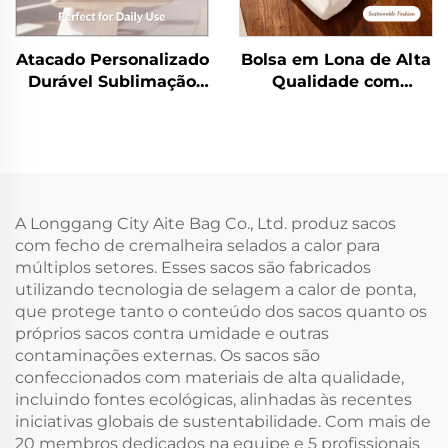
Atacado Personalizado
Bolsa em Lona de Alta
Durável Sublimação
Qualidade com
Impressa Alças de
Logotipo Impresso
Corda para Senhoras e
Personalizado,
Homens Tamanho
Atacado, Reutilizável,
Médio Algodão
com Fechamento em
Colorido Lona com
Zíper, Média, Bolsa
Fecho de Correr em
Promocional com
A Longgang City Aite Bag Co., Ltd. produz sacos
Branco
Estampa de Letras
com fecho de cremalheira selados a calor para
múltiplos setores. Esses sacos são fabricados
utilizando tecnologia de selagem a calor de ponta,
que protege tanto o conteúdo dos sacos quanto os
próprios sacos contra umidade e outras
contaminações externas. Os sacos são
confeccionados com materiais de alta qualidade,
incluindo fontes ecológicas, alinhadas às recentes
iniciativas globais de sustentabilidade. Com mais de
20 membros dedicados na equipe e 5 profissionais