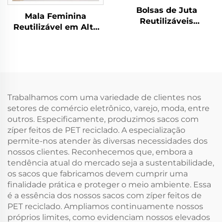
Bolsas de Juta
Mala Feminina
Reutilizáveis
Reutilizável em Alta
Recicláveis com Forro
Venda, Média,
Impermeável e Zíper
Personalizada com
com Alças para
Iniciais, em Tela, com
Compras Artesanato
Fecho de Zíper, para
Praia Casamento
Viagem, Ombro, Praia,
Presentes de Dama de
Bolsa Publicitária
Trabalhamos com uma variedade de clientes nos
Honra
setores de comércio eletrônico, varejo, moda, entre
outros. Especificamente, produzimos sacos com
zíper feitos de PET reciclado. A especialização
permite-nos atender às diversas necessidades dos
nossos clientes. Reconhecemos que, embora a
tendência atual do mercado seja a sustentabilidade,
os sacos que fabricamos devem cumprir uma
finalidade prática e proteger o meio ambiente. Essa
é a essência dos nossos sacos com zíper feitos de
PET reciclado. Ampliamos continuamente nossos
próprios limites, como evidenciam nossos elevados