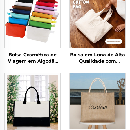
Bolsa Cosmética de
Bolsa em Lona de Alta
Viagem em Algodão
Qualidade com
Canvas com Logotipo
Logotipo Impresso
Personalizado,
Personalizado,
Ecologicamente
Atacado, Reutilizável,
Correta,
com Fechamento em
Compartimento
Zíper, Média, Bolsa
Dobrável com Zíper
Promocional com
para Armazenamento,
Estampa de Letras
Inclui Presentes