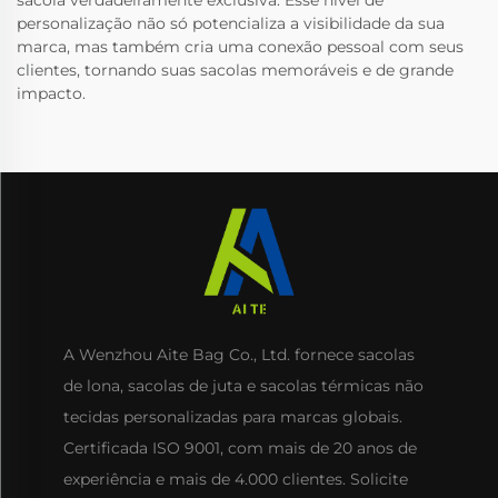
sacola verdadeiramente exclusiva. Esse nível de
personalização não só potencializa a visibilidade da sua
marca, mas também cria uma conexão pessoal com seus
clientes, tornando suas sacolas memoráveis e de grande
impacto.
A Wenzhou Aite Bag Co., Ltd. fornece sacolas
de lona, sacolas de juta e sacolas térmicas não
tecidas personalizadas para marcas globais.
Certificada ISO 9001, com mais de 20 anos de
experiência e mais de 4.000 clientes. Solicite