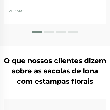
essenciais de fábrica: ISO 9001, BSCI, GRS e SA8000 —
O que elas realmente garantem. Ao avaliar
VER MAIS
fornecedores, as empresas devem dar preferência
àqueles com...
O que nossos clientes dizem
sobre as sacolas de lona
com estampas florais