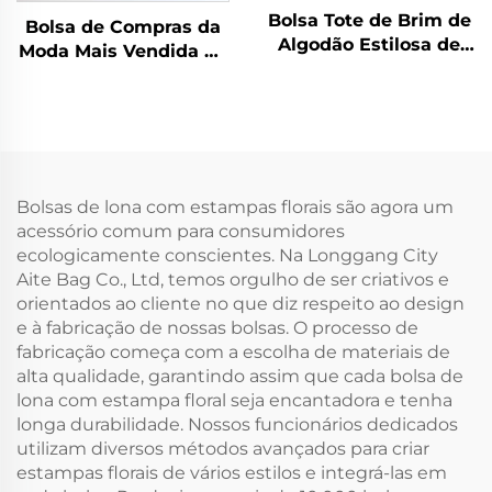
Bolsa Tote de Brim de
Bolsa de Compras da
Algodão Estilosa de
Moda Mais Vendida de
Grande Capacidade,
Alta Qualidade com
Bolsa de Ombro em
Designs Coloridos,
Lona de Qualidade
Bolsa Tote em Lona
para Estudantes e
Ecológica com
Negócios, para
Revestimento e Logo
Transporte de
Personalizável, com
Bolsas de lona com estampas florais são agora um
Materiais e Presentes
Presentes
acessório comum para consumidores
ecologicamente conscientes. Na Longgang City
Aite Bag Co., Ltd, temos orgulho de ser criativos e
orientados ao cliente no que diz respeito ao design
e à fabricação de nossas bolsas. O processo de
fabricação começa com a escolha de materiais de
alta qualidade, garantindo assim que cada bolsa de
lona com estampa floral seja encantadora e tenha
longa durabilidade. Nossos funcionários dedicados
utilizam diversos métodos avançados para criar
estampas florais de vários estilos e integrá-las em