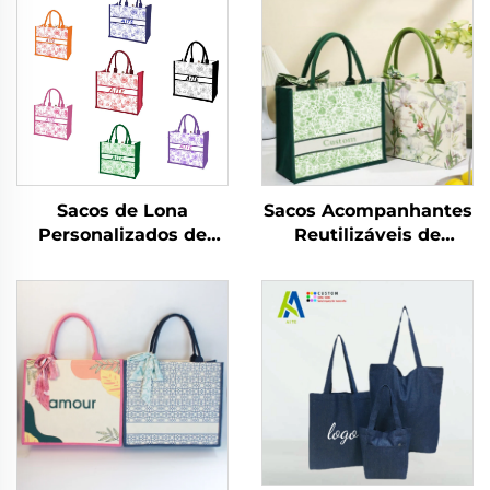
Sacos Acompanhantes
Sacos de Lona
Reutilizáveis de
Personalizados de
Fábrica, Atacado,
Fábrica, Atacado,
Estampa Floral
Design Floral Vintage
Vintage com Fivela
com Fivela Oculta,
Oculta, Sacos de Lona
Impressão por
Personalizados para
Transferência Térmica
Presente
para Presente