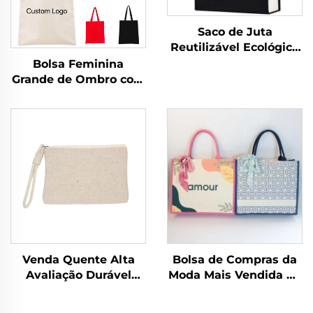
Saco de Juta
Reutilizável Ecológico
em Lona Impressa
Bolsa Feminina
com Alça de Algodão
Grande de Ombro com
para Armazenamento
Alça, Estampa
e Compras
Listrada, Logotipo
Personalizado, Mochila
em Lona na Moda para
Todas as Temporadas
Venda Quente Alta
Bolsa de Compras da
Avaliação Durável
Moda Mais Vendida de
Multicor Sacola de
Alta Qualidade com
Maquiagem em Lona
Designs Coloridos,