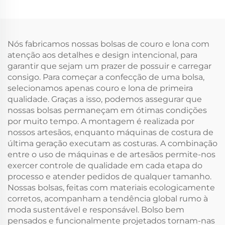
Reciclada com
Bolsa Tote em Lona
Fechamento em Zíper
Ecológica com
Padrão de Letras
Revestimento e Logo
Promocional Atacado
Personalizável, com
Nós fabricamos nossas bolsas de couro e lona com
Cosmético
Presentes
atenção aos detalhes e design intencional, para
garantir que sejam um prazer de possuir e carregar
consigo. Para começar a confecção de uma bolsa,
selecionamos apenas couro e lona de primeira
qualidade. Graças a isso, podemos assegurar que
nossas bolsas permaneçam em ótimas condições
por muito tempo. A montagem é realizada por
nossos artesãos, enquanto máquinas de costura de
última geração executam as costuras. A combinação
entre o uso de máquinas e de artesãos permite-nos
exercer controle de qualidade em cada etapa do
processo e atender pedidos de qualquer tamanho.
Nossas bolsas, feitas com materiais ecologicamente
corretos, acompanham a tendência global rumo à
moda sustentável e responsável. Bolso bem
pensados e funcionalmente projetados tornam-nas