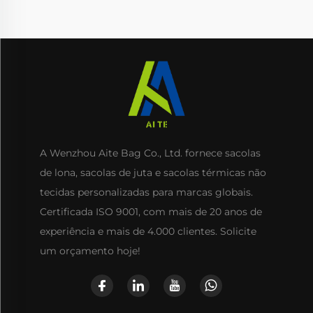
A Wenzhou Aite Bag Co., Ltd. fornece sacolas
de lona, sacolas de juta e sacolas térmicas não
tecidas personalizadas para marcas globais.
Certificada ISO 9001, com mais de 20 anos de
experiência e mais de 4.000 clientes. Solicite
um orçamento hoje!