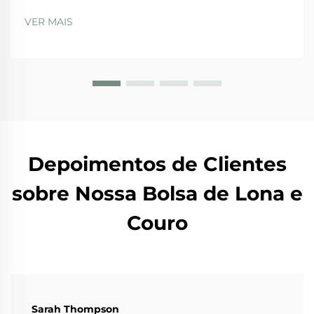
Integridade do Material das Alças Para bolsas de juta
de alta qualidade, existem certos padrões físicos que
VER MAIS
precisam ser atendidos para garantir durabilidade e
segurança durante o uso regular. Th...
Depoimentos de Clientes
sobre Nossa Bolsa de Lona e
Couro
Sarah Thompson