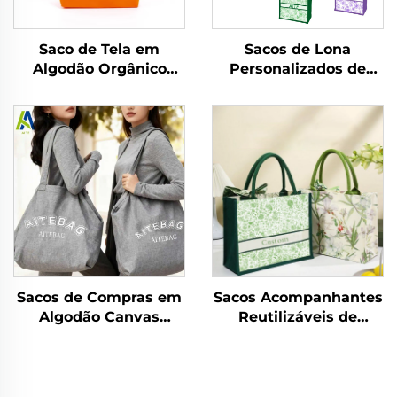
Saco de Tela em
Sacos de Lona
Algodão Orgânico
Personalizados de
Natural Ecológico
Fábrica, Atacado,
Reutilizável com
Design Floral Vintage
Estampa de Logotipo
com Fivela Oculta,
Personalizado,
Impressão por
Tamanho Grande
Transferência Térmica
para Presente
Sacos de Compras em
Sacos Acompanhantes
Algodão Canvas
Reutilizáveis de
Grandes com Logotipo
Fábrica, Atacado,
Personalizado,
Estampa Floral
Reutilizáveis,
Vintage com Fivela
Resistentes, para
Oculta, Sacos de Lona