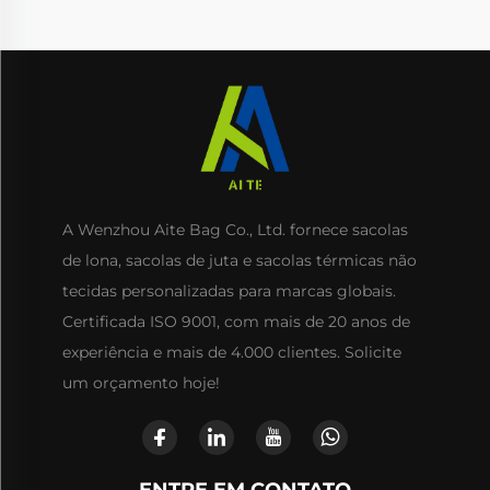
A Wenzhou Aite Bag Co., Ltd. fornece sacolas
de lona, sacolas de juta e sacolas térmicas não
tecidas personalizadas para marcas globais.
Certificada ISO 9001, com mais de 20 anos de
experiência e mais de 4.000 clientes. Solicite
um orçamento hoje!