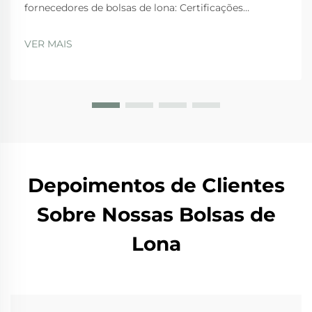
fornecedores de bolsas de lona: Certificações
essenciais de fábrica: ISO 9001, BSCI, GRS e SA8000 —
O que elas realmente garantem. Ao avaliar
VER MAIS
fornecedores, as empresas devem dar preferência
àqueles com...
Depoimentos de Clientes
Sobre Nossas Bolsas de
Lona