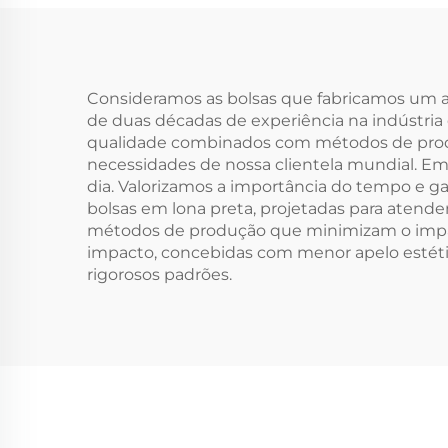
Oculta, Impressão
Re
por Transferência
Via
Térmica para
p
Presente
Consideramos as bolsas que fabricamos um a
de duas décadas de experiência na indústria d
qualidade combinados com métodos de produçã
necessidades de nossa clientela mundial. Em
dia. Valorizamos a importância do tempo e 
bolsas em lona preta, projetadas para atende
métodos de produção que minimizam o impac
impacto, concebidas com menor apelo estétic
rigorosos padrões.