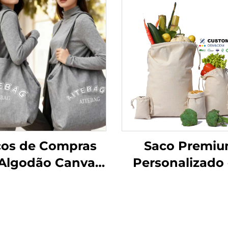
cos de Compras
Saco Premi
Algodão Canvas
Personalizado
Grandes com
Tecido Recicláv
Logotipo
Musselina c
ersonalizado,
Cordão de Ajus