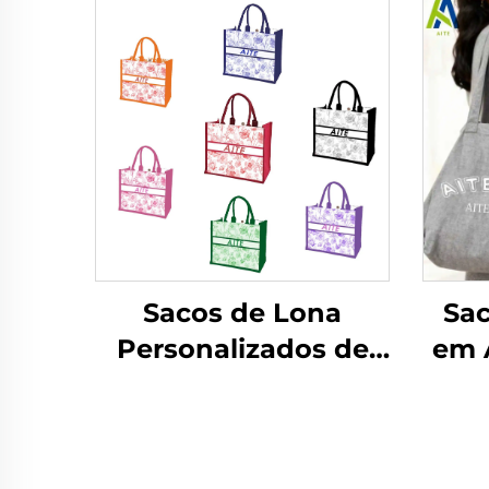
Sa
Sacos de Lona
em 
Personalizados de
Fábrica, Atacado,
Design Floral
P
Vintage com Fivela