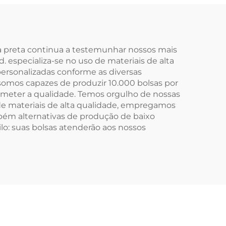
em
Vintage com Fivela
s com
Oculta, Sacos de
Lona Personalizados
do
para Presente
a preta continua a testemunhar nossos mais
. especializa-se no uso de materiais de alta
ersonalizadas conforme as diversas
somos capazes de produzir 10.000 bolsas por
ometer a qualidade. Temos orgulho de nossas
m de materiais de alta qualidade, empregamos
m alternativas de produção de baixo
o: suas bolsas atenderão aos nossos