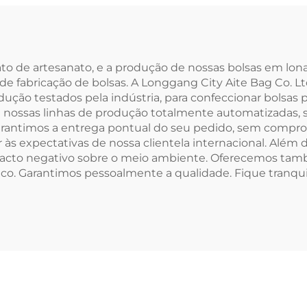
Reutilizáveis,
Embalagem 
sistentes, para
Algodão Canva
gem, Gigantes,
Logotipo
ara Compras,
Personaliza
to de artesanato, e a produção de nossas bolsas em lon
e fabricação de bolsas. A Longgang City Aite Bag Co. Ltd
Esportivos
o testados pela indústria, para confeccionar bolsas p
 nossas linhas de produção totalmente automatizadas, 
garantimos a entrega pontual do seu pedido, sem compr
r às expectativas de nossa clientela internacional. Alé
to negativo sobre o meio ambiente. Oferecemos també
o. Garantimos pessoalmente a qualidade. Fique tranquil