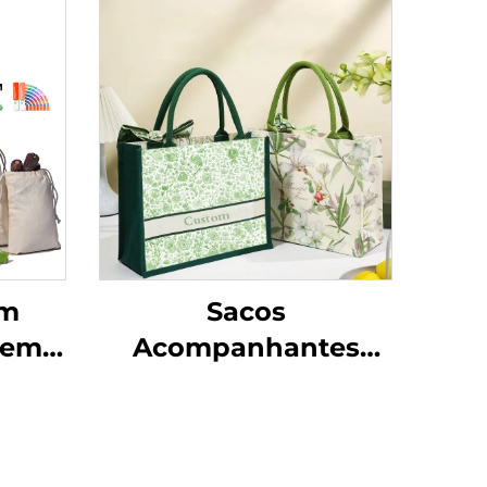
um
Sacos
 em
Acompanhantes
el de
Reutilizáveis de
om
Fábrica, Atacado,
te,
Estampa Floral