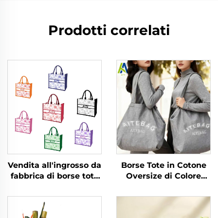
Prodotti correlati
Borse Tote in Cotone
Vendita all'ingrosso da
Oversize di Colore
fabbrica di borse tote
Personalizzabile, in
in tela personalizzate,
Tela di Cotone
design vintage floreale
Riutilizzabili e
con fibbia nascosta e