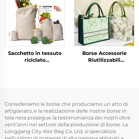
Durevoli, Borsone
stampa a
Gigante per Weekend,
trasferimento termico,
Grande Borsa per la
ideali come regalo
Spesa, Borsa Sportiva
Sacchetto in tessuto
Borse Accessorie
riciclato
Riutilizzabili
personalizzato di alta
all'Ingrosso da
qualità in mussola con
Fabbrica, Borse Tote in
coulisse, confezione in
Tela Vintage con
tela di cotone con logo
Fiocco Floreale
personalizzato
Nascosto e
Personalizzazione
Consideriamo le borse che produciamo un atto di
Regalo
artigianato, e la realizzazione delle nostre borse in
tela nera prosegue la testimonianza dei nostri oltre
vent’anni nel settore della produzione di borse. La
Longgang City Aite Bag Co. Ltd. si specializza
nell’utilizzo di materiali di alta gamma abbinati a