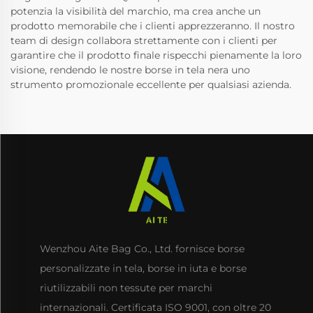
potenzia la visibilità del marchio, ma crea anche un
prodotto memorabile che i clienti apprezzeranno. Il nostro
team di design collabora strettamente con i clienti per
garantire che il prodotto finale rispecchi pienamente la loro
visione, rendendo le nostre borse in tela nera uno
strumento promozionale eccellente per qualsiasi azienda.
Wenzhou Aite Bag Co., Ltd. fornisce borse
personalizzate in tela, borse in iuta e borse
riutilizzabili non tessute per marchi
internazionali. Certificata ISO 9001, con oltre 20