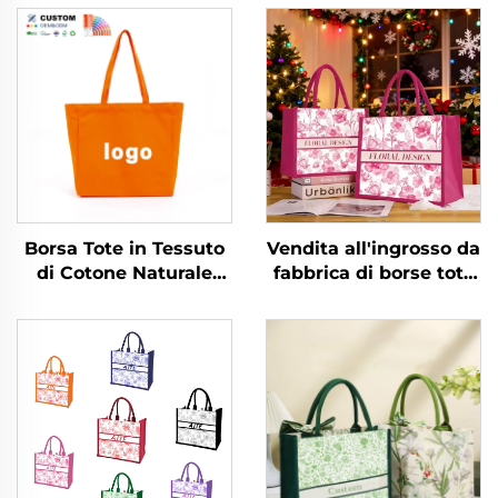
Borsa Tote in Tessuto
Vendita all'ingrosso da
di Cotone Naturale
fabbrica di borse tote
Biologico Riutilizzabile
in tela con design
ed Ecologica con
vintage floreale
Stampa Logo
personalizzato con
Personalizzato,
stampa a
Dimensione Grande
trasferimento termico
per shopping e regali