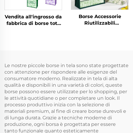
Borse Accessorie
Vendita all'ingrosso da
Riutilizzabili
fabbrica di borse tote
all'Ingrosso da
in tela personalizzate,
Fabbrica, Borse Tote in
design vintage floreale
Tela Vintage con
con fibbia nascosta e
Fiocco Floreale
stampa a
Nascosto e
trasferimento termico,
Personalizzazione
ideali come regalo
Le nostre piccole borse in tela sono state progettate
Regalo
con attenzione per rispondere alle esigenze del
consumatore moderno. Realizzate in tela di alta
qualità e disponibili in una varietà di colori, queste
borse possono essere utilizzate per lo shopping, per
le attività quotidiane o per completare un look. Il
processo produttivo inizia con la selezione di
materiali premium, al fine di creare borse durevoli e
di lunga durata. Grazie a tecniche moderne di
produzione, ogni borsa è progettata per essere
tanto funzionale quanto esteticamente