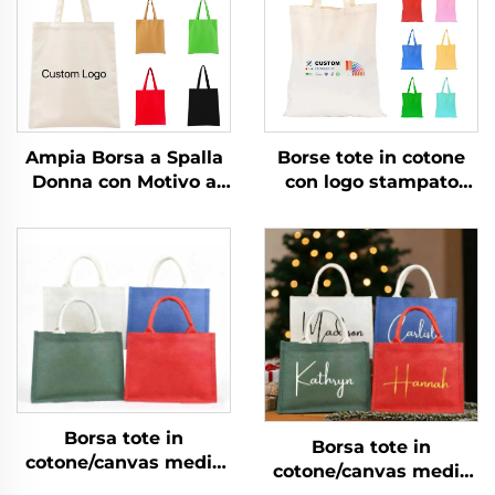
Ampia Borsa a Spalla
Borse tote in cotone
Donna con Motivo a
con logo stampato
Righe Logo
personalizzato, borsa
Personalizzabile Moda
per la spesa
Popolare in Tessuto
riutilizzabile in tela
per Tutte le Stagioni
liscia, vuota,
personalizzabile per
promozioni con motivo
a lettere
Borsa tote in
Borsa tote in
cotone/canvas media
cotone/canvas media
con manici per