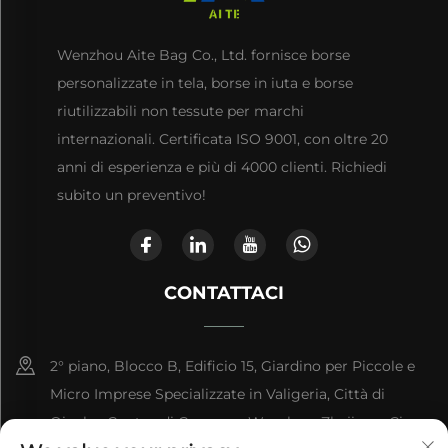
Wenzhou Aite Bag Co., Ltd. fornisce borse
personalizzate in tela, borse in iuta e borse
riutilizzabili non tessute per marchi
internazionali. Certificata ISO 9001, con oltre 20
anni di esperienza e più di 4000 clienti. Richiedi
subito un preventivo!
CONTATTACI
2° piano, Blocco B, Edificio 15, Giardino per Piccole e
Micro Imprese Specializzate in Valigeria, Città di
Qianku, Contea di Cangnan, Wenzhou, Zhejiang, Cina