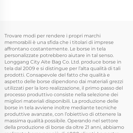
con manici per
matrimonio, spiaggia,
matrimonio, spiaggia,
sposa, con nome
sposa, con nome
personalizzato e logo a
personalizzato e logo a
lettere per pubblicità,
lettere per pubblicità,
per Natale
per Natale
Trovare modi per rendere i propri marchi
memorabili è una sfida che i titolari di imprese
affrontano costantemente. Le borse in tela
personalizzate potrebbero aiutare in tal senso.
Longgang City Aite Bag Co. Ltd. produce borse in
tela dal 2009 e si distingue per l’alta qualità di tali
prodotti. Consapevole del fatto che qualità e
aspetto delle borse dipendono dai materiali grezzi
utilizzati per la loro realizzazione, il primo passo del
processo produttivo consiste nella selezione dei
migliori materiali disponibili. La produzione delle
borse in tela avviene inoltre mediante tecniche
produttive avanzate, con l’obiettivo di ottenere la
massima qualità possibile. Operando nel settore
della produzione di borse da oltre 21 anni, abbiamo