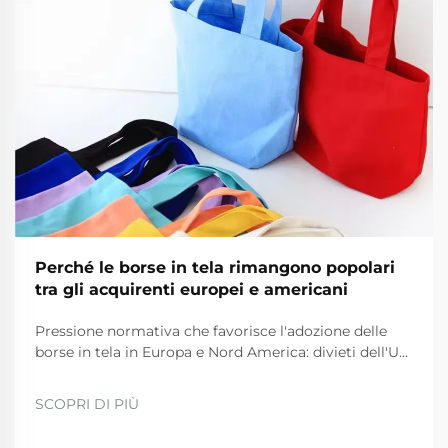
Perché le borse in tela rimangono popolari
tra gli acquirenti europei e americani
Pressione normativa che favorisce l'adozione delle
borse in tela in Europa e Nord America: divieti dell'UE
sulla plastica e Piano d'azione per l'economia
circolare. Le severe normative dell'UE stanno
SCOPRI DI PIÙ
spingendo fortemente le aziende verso l'uso di borse
in tela in questi tempi. La direttiva sugli articoli in