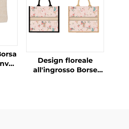
Borsa
Design floreale
anvas
all'ingrosso Borse
olore
Tote in tela
on
personalizzate
iera
Design vintage
re
floreale con fibbia
e
nascosta Stampa
osso
transfer termico