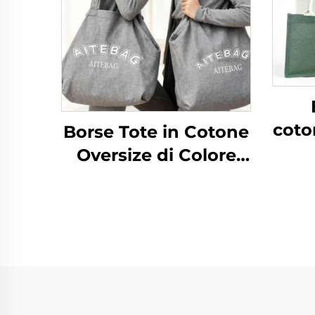
coto
Borse Tote in Cotone
c
Oversize di Colore
Personalizzabile, in
spia
Tela di Cotone
nome
Riutilizzabili e
e l
Durevoli, Borsone
pubb
Gigante per
Weekend, Grande