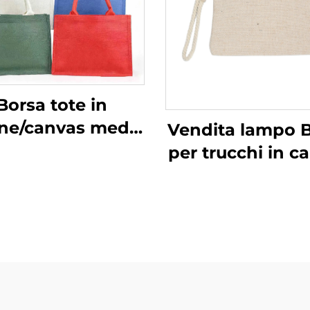
Borsa tote in
ne/canvas media
Vendita lampo 
on manici per
per trucchi in c
matrimonio,
riciclato multic
ggia, sposa, con
resistente c
 personalizzato
chiusura a cern
ogo a lettere per
motivo lette
licità, per Natale
promozional
vendita all'ingr