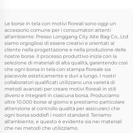
Alta Qualità, Borsa
Studenti e Uso
Tote in Canvas
Professionale, Ideale
Ecologica con
per Portare Libri e
Rivestimento, Logo
Le borse in tela con motivi floreali sono oggi un
Come Regalo
Stampabile e Ideale
accessorio comune per i consumatori attenti
come Regalo
all'ambiente. Presso Longgang City Aite Bag Co., Ltd
siamo orgogliosi di essere creativi e orientati al
cliente nella progettazione e nella produzione delle
nostre borse. Il processo produttivo inizia con la
selezione di materiali di alta qualità, garantendo così
che ogni borsa in tela con stampa floreale sia
piacevole esteticamente e duri a lungo. I nostri
collaboratori qualificati utilizzano una varietà di
metodi avanzati per creare motivi floreali in stili
diversi e integrarli in ciascuna borsa. Produciamo
oltre 10.000 borse al giorno e prestiamo particolare
attenzione al controllo qualità per assicurarci che
ogni borsa soddisfi i nostri standard. Teniamo
all'ambiente, e questo è evidente sia nei materiali
che nei metodi che utilizziamo.