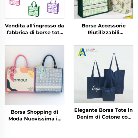
Borse Accessorie
Vendita all'ingrosso da
Riutilizzabili
fabbrica di borse tote
all'Ingrosso da
in tela personalizzate,
Fabbrica, Borse Tote in
design vintage floreale
Tela Vintage con
con fibbia nascosta e
Fiocco Floreale
stampa a
Nascosto e
trasferimento termico,
Personalizzazione
ideali come regalo
Regalo
Elegante Borsa Tote in
Borsa Shopping di
Denim di Cotone con
Moda Nuovissima in
Grande Capacità,
Vendita Calda con
Borsa a Spalla in
Disegni Colorati di
Canvas di Qualità per