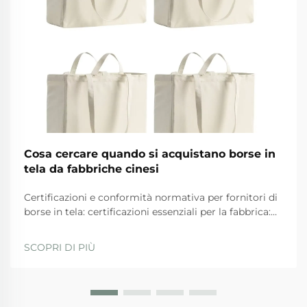
Cosa cercare quando si acquistano borse in
tela da fabbriche cinesi
Certificazioni e conformità normativa per fornitori di
borse in tela: certificazioni essenziali per la fabbrica:
ISO 9001, BSCI, GRS e SA8000 — ciò che
effettivamente garantiscono. Quando si valutano i
SCOPRI DI PIÙ
fornitori, le aziende dovrebbero privilegiare quelli
con...