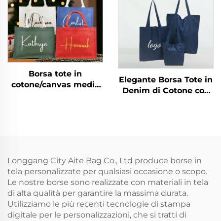
Gigante per Weekend,
personalizzabile per
Grande Borsa per la
promozioni con motivo
Spesa, Borsa Sportiva
a lettere
Borsa tote in
Elegante Borsa Tote in
cotone/canvas media
Denim di Cotone con
con manici per
Grande Capacità,
matrimonio, spiaggia,
Borsa a Spalla in
sposa, con nome
Canvas di Qualità per
personalizzato e logo a
Studenti e Uso
lettere per pubblicità,
Professionale, Ideale
per Natale
per Portare Libri e
Longgang City Aite Bag Co., Ltd produce borse in
Come Regalo
tela personalizzate per qualsiasi occasione o scopo.
Le nostre borse sono realizzate con materiali in tela
di alta qualità per garantire la massima durata.
Utilizziamo le più recenti tecnologie di stampa
digitale per le personalizzazioni, che si tratti di