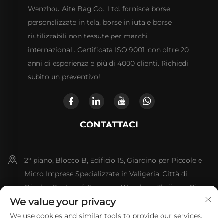
Wenzhou Aite Bag Co., Ltd. fornisce borse
personalizzate in tela, borse in iuta e borse
riutilizzabili non tessute per marchi
internazionali. Certificata ISO 9001, con oltre 20
anni di esperienza e più di 4000 clienti. Richiedi
subito un preventivo!
CONTATTACI
2° piano, Blocco B, Edificio 15, Giardino per Piccole e
Micro Imprese Specializzate in Valigeria, Città di
Qianku, Contea di Cangnan, Wenzhou, Zhejiang, Cina
We value your privacy
+86-13868363329
We use cookies and similar tools to provide our services.