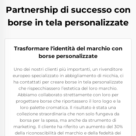
Partnership di successo con
borse in tela personalizzate
Trasformare l'identità del marchio con
borse personalizzate
Uno dei nostri clienti più importanti, un rivenditore
europeo specializzato in abbigliamento di nicchia, ci
ha contattati per creare borse in tela personalizzate
che rispecchiassero l’estetica del loro marchio.
Abbiamo collaborato strettamente con loro per
progettare borse che riportassero il loro logo e la
loro palette cromatica. Il risultato è stata una
collezione straordinaria che non solo fungeva da
borsa per la spesa, ma anche da strumento di
marketing. Il cliente ha riferito un aumento del 30%
della riconoscibilità del marchio e della fedeltà dei