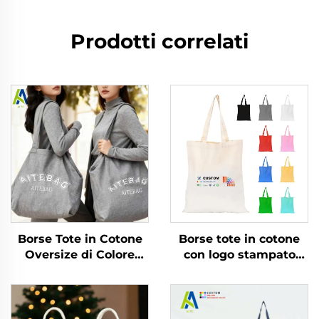
Prodotti correlati
Borse Tote in Cotone
Borse tote in cotone
Oversize di Colore
con logo stampato
Personalizzabile, in
personalizzato, borsa
Tela di Cotone
per la spesa
Riutilizzabili e
riutilizzabile in tela
Durevoli, Borsone
liscia, vuota,