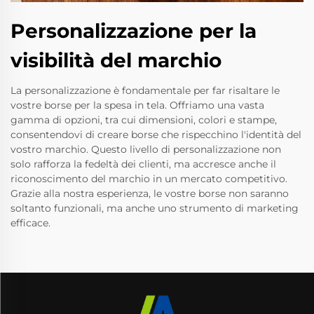
Personalizzazione per la
visibilità del marchio
La personalizzazione è fondamentale per far risaltare le
vostre borse per la spesa in tela. Offriamo una vasta
gamma di opzioni, tra cui dimensioni, colori e stampe,
consentendovi di creare borse che rispecchino l'identità del
vostro marchio. Questo livello di personalizzazione non
solo rafforza la fedeltà dei clienti, ma accresce anche il
riconoscimento del marchio in un mercato competitivo.
Grazie alla nostra esperienza, le vostre borse non saranno
soltanto funzionali, ma anche uno strumento di marketing
efficace.