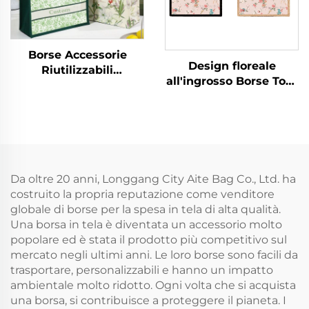
Borse Accessorie
Design floreale
Riutilizzabili
all'ingrosso Borse Tote
all'Ingrosso da
in tela personalizzate
Fabbrica, Borse Tote in
Design vintage
Tela Vintage con
floreale con fibbia
Fiocco Floreale
nascosta Stampa
Nascosto e
transfer termico come
Personalizzazione
regalo
Regalo
Da oltre 20 anni, Longgang City Aite Bag Co., Ltd. ha
costruito la propria reputazione come venditore
globale di borse per la spesa in tela di alta qualità.
Una borsa in tela è diventata un accessorio molto
popolare ed è stata il prodotto più competitivo sul
mercato negli ultimi anni. Le loro borse sono facili da
trasportare, personalizzabili e hanno un impatto
ambientale molto ridotto. Ogni volta che si acquista
una borsa, si contribuisce a proteggere il pianeta. I