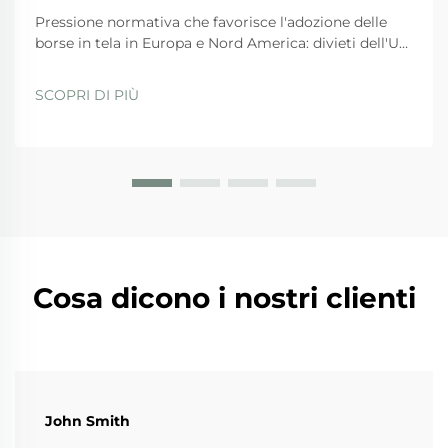
Pressione normativa che favorisce l'adozione delle
borse in tela in Europa e Nord America: divieti dell'UE
sulla plastica e Piano d'azione per l'economia
circolare. Le severe normative dell'UE stanno
SCOPRI DI PIÙ
spingendo fortemente le aziende verso l'uso di borse
in tela in questi tempi. La direttiva sugli articoli in
plastica monouso...
Cosa dicono i nostri clienti
John Smith