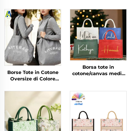
Borsa tote in
Borse Tote in Cotone
cotone/canvas media
Oversize di Colore
con manici per
Personalizzabile, in
matrimonio, spiaggia,
Tela di Cotone
sposa, con nome
Riutilizzabili e
personalizzato e logo a
Durevoli, Borsone
lettere per pubblicità,
Gigante per Weekend,
per Natale
Grande Borsa per la
Spesa, Borsa Sportiva