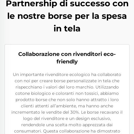
Partnership di successo con
le nostre borse per la spesa
in tela
Collaborazione con rivenditori eco-
friendly
Un importante rivenditore ecologico ha collaborato
con noi per creare borse personalizzate in tela che
rispecchiano i valori del loro marchio. Utilizzando
cotone biologico e coloranti non tossici, abbiamo
prodotto borse che non solo hanno attratto i loro
clienti attenti all’ambiente, ma hanno anche
incrementato le vendite del 30%. Le borse recavano il
logo del rivenditore e un design esclusivo,
rendendole una scelta molto apprezzata dai
consumatori. Questa collaborazione ha dimostrato