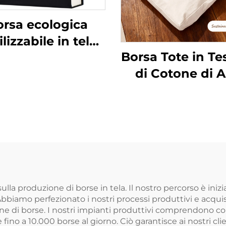
orsa ecologica
ilizzabile in tela
Borsa Tote in Te
mpata, iuta, juta
di Cotone di A
za con manici in
Qualità con L
cotone per
Stampato
agazzinaggio e
Personalizzat
spesa
Vendita all'Ingr
Riutilizzabile,
Chiusura a Cern
Media, Borsa R
la produzione di borse in tela. Il nostro percorso è inizi
. Abbiamo perfezionato i nostri processi produttivi e acqui
Pubblicitaria 
ione di borse. I nostri impianti produttivi comprendono
Motivo a Lett
no a 10.000 borse al giorno. Ciò garantisce ai nostri clien