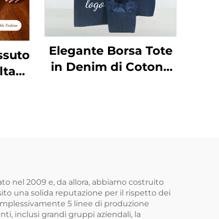
Elegante Borsa Tote
ssuto
in Denim di Cotone
lta
con Grande Capacità,
ogo
Borsa a Spalla in
Canvas di Qualità per
o,
Studenti e Uso
osso,
Professionale, Ideale
 con
per Portare Libri e
iera,
Come Regalo
egalo
ato nel 2009 e, da allora, abbiamo costruito
sito una solida reputazione per il rispetto dei
con
 complessivamente 5 linee di produzione
ere
ti, inclusi grandi gruppi aziendali, la