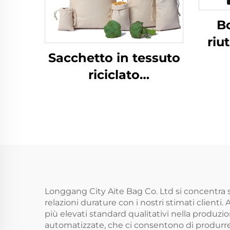
B
riut
Sacchetto in tessuto
sta
riciclato
grez
personalizzato di alta
qualità in mussola
imm
con coulisse,
confezione in tela di
cotone con logo
personalizzato
Longgang City Aite Bag Co. Ltd si concentra sul
relazioni durature con i nostri stimati clienti
più elevati standard qualitativi nella produz
automatizzate, che ci consentono di produrre fi