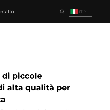
ntatto
IT
 di piccole
i alta qualità per
za