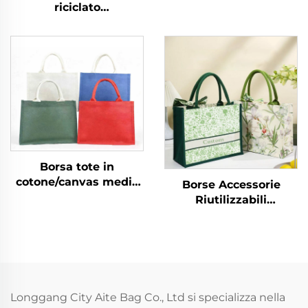
grezza con manici in
riciclato
cotone per
personalizzato di alta
immagazzinaggio e
qualità in mussola con
spesa
coulisse, confezione in
tela di cotone con logo
personalizzato
Borsa tote in
cotone/canvas media
Borse Accessorie
con manici per
Riutilizzabili
matrimonio, spiaggia,
all'Ingrosso da
sposa, con nome
Fabbrica, Borse Tote in
personalizzato e logo a
Tela Vintage con
lettere per pubblicità,
Fiocco Floreale
per Natale
Nascosto e
Personalizzazione
Longgang City Aite Bag Co., Ltd si specializza nella
Regalo