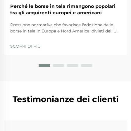
Perché le borse in tela rimangono popolari
tra gli acquirenti europei e americani
Pressione normativa che favorisce l'adozione delle
borse in tela in Europa e Nord America: divieti dell'UE
sulla plastica e Piano d'azione per l'economia
circolare. Le severe normative dell'UE stanno
SCOPRI DI PIÙ
spingendo fortemente le aziende verso l'uso di borse
in tela in questi tempi. La direttiva sugli articoli in
plastica monouso...
Testimonianze dei clienti