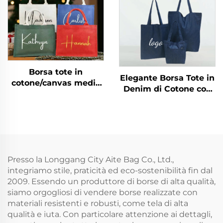
per Natale
trasferimento termico,
ideali come regalo
Borsa tote in
Elegante Borsa Tote in
cotone/canvas media
Denim di Cotone con
con manici per
Grande Capacità,
matrimonio, spiaggia,
Borsa a Spalla in
sposa, con nome
Canvas di Qualità per
personalizzato e logo a
Studenti e Uso
lettere per pubblicità,
Professionale, Ideale
per Natale
per Portare Libri e
Presso la Longgang City Aite Bag Co., Ltd.,
Come Regalo
integriamo stile, praticità ed eco-sostenibilità fin dal
2009. Essendo un produttore di borse di alta qualità,
siamo orgogliosi di vendere borse realizzate con
materiali resistenti e robusti, come tela di alta
qualità e iuta. Con particolare attenzione ai dettagli,