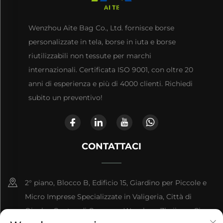
Wenzhou Aite Bag Co., Ltd. fornisce borse
personalizzate in tela, borse in iuta e borse
riutilizzabili non tessute per marchi
internazionali. Certificata ISO 9001, con oltre 20
anni di esperienza e più di 4000 clienti. Richiedi
subito un preventivo!
CONTATTACI
2° piano, Blocco B, Edificio 15, Giardino per Piccole e
Micro Imprese Specializzate in Valigeria, Città di
Qianku, Contea di Cangnan, Wenzhou, Zhejiang, Cina