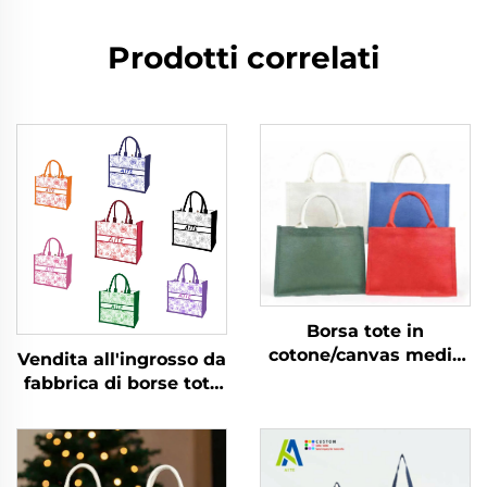
Prodotti correlati
Borsa tote in
cotone/canvas media
Vendita all'ingrosso da
con manici per
fabbrica di borse tote
matrimonio, spiaggia,
in tela personalizzate,
sposa, con nome
design vintage floreale
personalizzato e logo a
con fibbia nascosta e
lettere per pubblicità,
stampa a